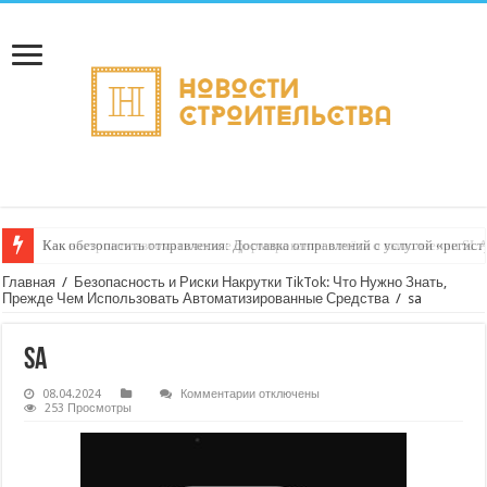
Как обезопасить отправления: Доставка отправлений с услугой «регист
Главная
/
Безопасность и Риски Накрутки TikTok: Что Нужно Знать,
Прежде Чем Использовать Автоматизированные Средства
/
sa
sa
к
08.04.2024
Комментарии
отключены
записи
253 Просмотры
sa