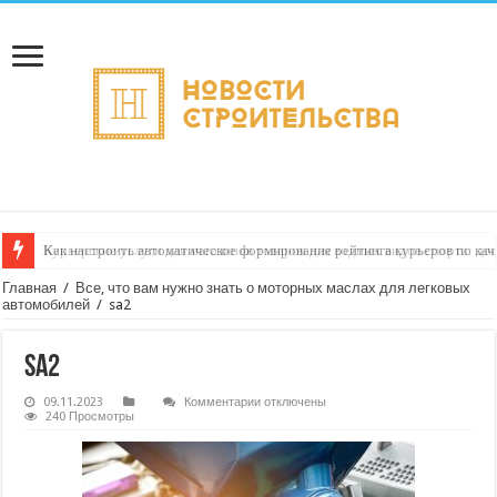
Как настроить автоматическое формирование рейтинга курьеров по кач
Главная
/
Все, что вам нужно знать о моторных маслах для легковых
автомобилей
/
sa2
sa2
к
09.11.2023
Комментарии
отключены
записи
240 Просмотры
sa2