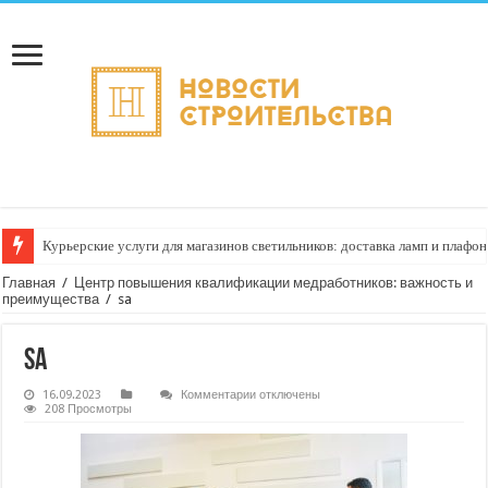
Курьерские услуги для магазинов светильников: доставка ламп и плафо
Главная
/
Центр повышения квалификации медработников: важность и
преимущества
/
sa
sa
к
16.09.2023
Комментарии
отключены
записи
208 Просмотры
sa