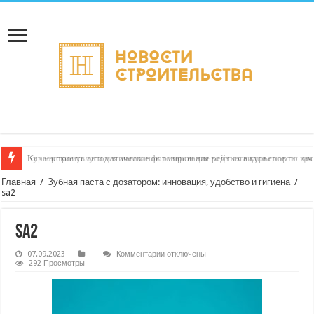
Как настроить автоматическое формирование рейтинга курьеров по кач
Главная
/
Зубная паста с дозатором: инновация, удобство и гигиена
/
sa2
sa2
к
07.09.2023
Комментарии
отключены
записи
292 Просмотры
sa2