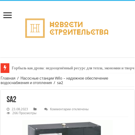
Горбыль как дрова: недооценённый ресурс для тепла, экономии и творч
Главная
/
Насосные станции Wilo – надежное обеспечение
водоснабжения и отопления
/
sa2
sa2
к
23.08.2023
Комментарии
отключены
записи
266 Просмотры
sa2