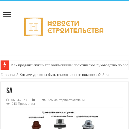
Как продлить жизнь теплообменника: практическое руководство по о
Горбыль как дрова: недооценённый ресурс для тепла, экономии и творч
Главная
/
Какими должны быть качественные саморезы?
/
sa
sa
к
06.04.2023
Комментарии
отключены
записи
213 Просмотры
sa