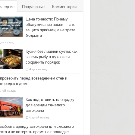
следние
Популярные
Комментарии
Цена точности: Почему
обслуживание весов — это
защита прибыли, а не трата
бюджета
дня назад
Кухня без лишней суеты: как
запечь рыбу в духовке и
сохранить порядок
4 дня назад
 проверить перед возведением стен и
егородок в доме
дней назад
Как подготовить площадку
для аренды тяжелого
автокрана
6 дней назад
 выбрать аренду автокрана для сложного
екта и не потерять время на площадке