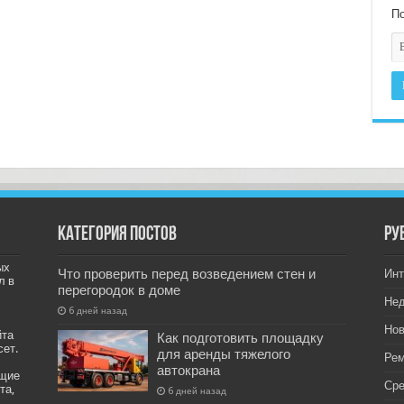
По
Категория постов
РУ
ых
Что проверить перед возведением стен и
Инт
л в
перегородок в доме
Не
6 дней назад
Нов
йта
Как подготовить площадку
сет.
для аренды тяжелого
Рем
автокрана
ащие
Ср
та,
6 дней назад