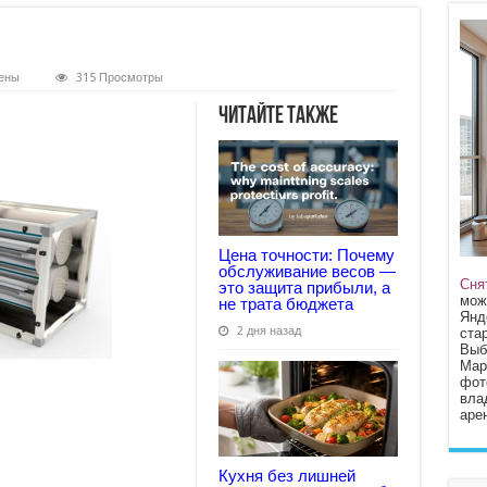
ены
315 Просмотры
Читайте также
Цена точности: Почему
обслуживание весов —
Сня
это защита прибыли, а
мож
не трата бюджета
Янд
2 дня назад
стар
Выб
Мар
фот
вла
арен
Кухня без лишней