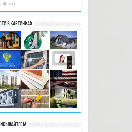
дней назад
сти в картинках
исывайтесь!