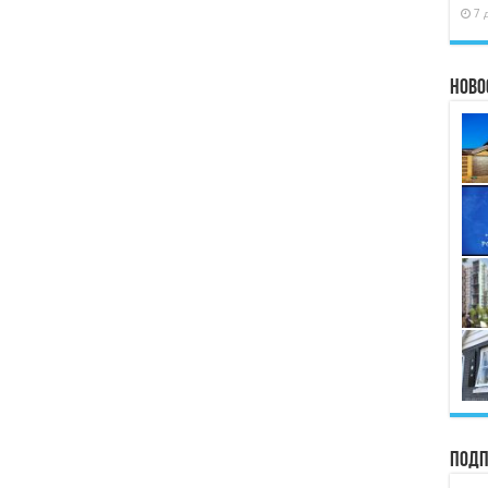
7 
Ново
Подп