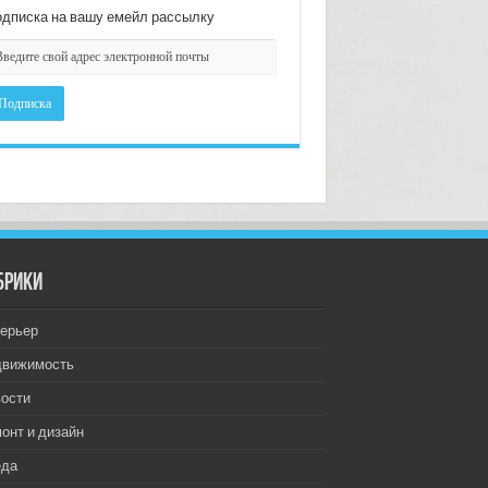
дписка на вашу емейл рассылку
брики
ерьер
движимость
ости
онт и дизайн
еда