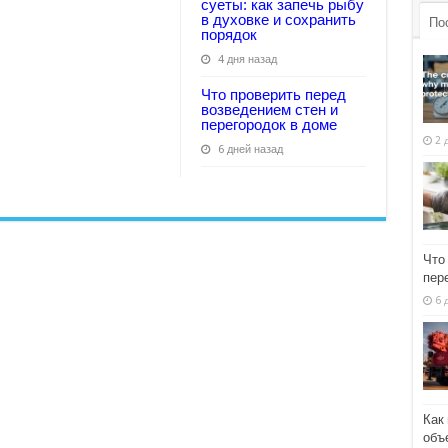
суеты: как запечь рыбу
в духовке и сохранить
По
порядок
4 дня назад
Что проверить перед
возведением стен и
перегородок в доме
2 
6 дней назад
Что
пер
6 
Как
объ