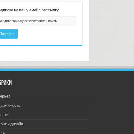
дписка на вашу емейл рассылку
брики
ерьер
движимость
ости
онт и дизайн
еда