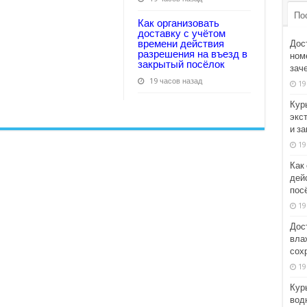
По
Как организовать
доставку с учётом
времени действия
Дос
разрешения на въезд в
номе
закрытый посёлок
зач
19 часов назад
19
Кур
экс
и з
19
Как
дей
пос
19
Дос
вла
сох
19
Кур
вод