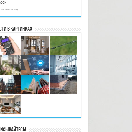
асок
 часов назад
сти в картинках
исывайтесь!