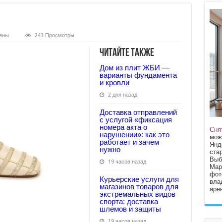
ены
243 Просмотры
Читайте также
Дом из плит ЖБИ —
варианты фундамента
и кровли
2 дня назад
Доставка отправлений
с услугой «фиксация
номера акта о
Сня
нарушении»: как это
мож
работает и зачем
Янд
нужно
стар
Выб
19 часов назад
Мар
фот
Курьерские услуги для
вла
магазинов товаров для
арен
экстремальных видов
спорта: доставка
шлемов и защиты
19 часов назад