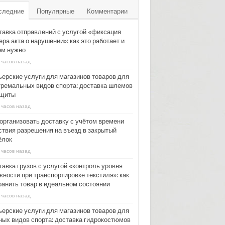
следние
Популярные
Комментарии
тавка отправлений с услугой «фиксация
ра акта о нарушении»: как это работает и
ем нужно
 часов назад
ьерские услуги для магазинов товаров для
тремальных видов спорта: доставка шлемов
ащиты
 часов назад
 организовать доставку с учётом времени
ствия разрешения на въезд в закрытый
ёлок
 часов назад
тавка грузов с услугой «контроль уровня
жности при транспортировке текстиля»: как
ранить товар в идеальном состоянии
 часов назад
ьерские услуги для магазинов товаров для
ных видов спорта: доставка гидрокостюмов