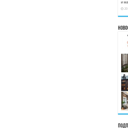
и м
20
Ново
Подп