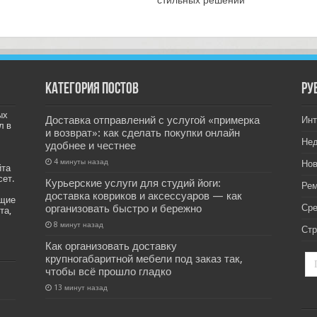
Категория постов
РУ
ых
Доставка отправлений с услугой «примерка
Инт
л в
и возврат»: как сделать покупки онлайн
Не
удобнее и честнее
4 минуты назад
Нов
йта
сет.
Курьерские услуги для студий йоги:
Рем
доставка ковриков и аксессуаров — как
ащие
организовать быстро и бережно
Ср
та,
8 минут назад
Стр
Как организовать доставку
крупногабаритной мебели под заказ так,
чтобы всё прошло гладко
13 минут назад