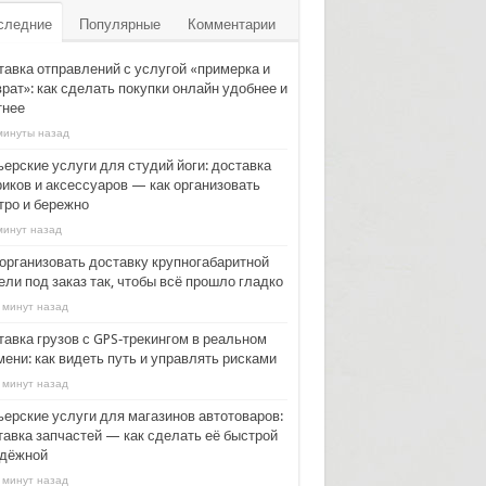
следние
Популярные
Комментарии
тавка отправлений с услугой «примерка и
рат»: как сделать покупки онлайн удобнее и
тнее
минуты назад
ьерские услуги для студий йоги: доставка
риков и аксессуаров — как организовать
тро и бережно
минут назад
 организовать доставку крупногабаритной
ли под заказ так, чтобы всё прошло гладко
 минут назад
тавка грузов с GPS‑трекингом в реальном
ени: как видеть путь и управлять рисками
 минут назад
ьерские услуги для магазинов автотоваров:
тавка запчастей — как сделать её быстрой
адёжной
 минут назад