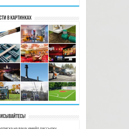
сти в картинках
исывайтесь!
дписка на вашу емейл рассылку