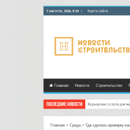
Карта сайта
7 АВГУСТА, 2026, 8:30
Главная
Новости
Строительство
Последние новости
Курьерские услуги для ма
Как выбрать курьерскую 
Главная
/
Среда
/
Где сделать проверку ко