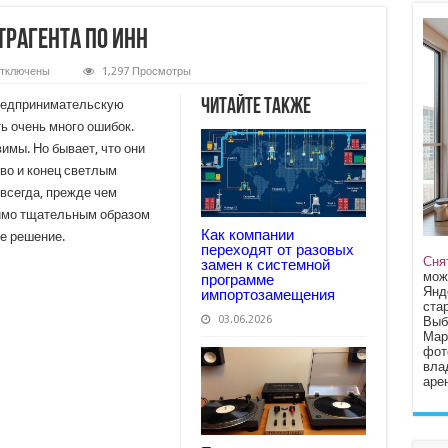
трагента по ИНН
тключены
1,297 Просмотры
аписи
де
Читайте также
предпринимательскую
делать
роверку
ь очень много ошибок.
онтрагента
имы. Но бывает, что они
о
НН
во и конец светлым
всегда, прежде чем
имо тщательным образом
Как компании
е решение.
переходят от разовых
Сня
замен к системной
мож
программе
Янд
импортозамещения
стар
03.06.2026
Выб
Мар
фот
вла
арен