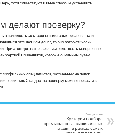
меру, хотя существуют и иные способы установить
ам делают проверку?
ть в немилость со стороны налоговых органов. Если
мавшимся отмыванием денег, то оно автоматически
и. При этом доказать свою чистоплотность совершенно
ать жертвой мошенников, которые обманным путем
т профильных специалистов, заточенных на поиск
зических лиц. Стандартно проверку можно провести в
са.
Следующее
Критерии подбора
промышленных вышивальных
машин в рамках самых
стильных решений