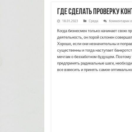
Где сделать проверку кон
к
18.01.2023
Среда
Комментарии
о
з
Г
Когда бизнесмен только начинает свою 
с
п
деятельность, он порой склонен совершат
к
Хорошо, если они незначительны и поправ
п
И
существенны и тогда наступает банкротст
мечтам о беззаботном будущем. Поэтому 
предпринять радикальные шаги, необход
все взвесить и принять самое оптимально