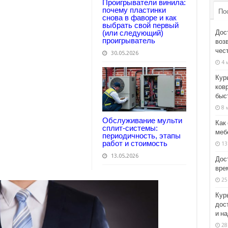
Проигрыватели винила:
почему пластинки
По
снова в фаворе и как
выбрать свой первый
Дос
(или следующий)
проигрыватель
возв
чес
30.05.2026
4 
Кур
ков
быс
8 
Обслуживание мульти
Как
сплит-системы:
мебе
периодичность, этапы
работ и стоимость
13
13.05.2026
Дос
врем
25
Кур
дос
и н
28