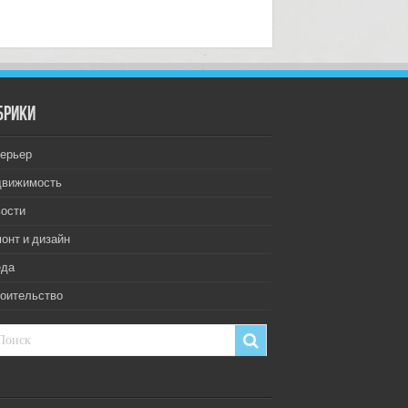
брики
ерьер
движимость
ости
онт и дизайн
еда
оительство