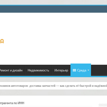
Ремонт и дизайн
Недвижимость
Интерьер
Среда
газинов автотоваров: доставка запчастей — как сделать её быстрой и надёжно
службу с нужным типом страхования: практическое руководство для бизнеса 
нтрагента по ИНН