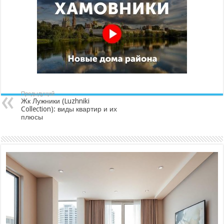
Collection):
виды
квартир
и
их
плюсы
Предыдущий
Жк Лужники (Luzhniki
Collection): виды квартир и их
плюсы