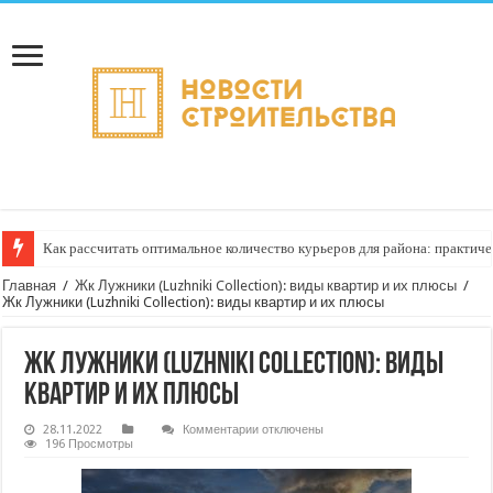
Как рассчитать оптимальное количество курьеров для района: практиче
Главная
/
Жк Лужники (Luzhniki Collection): виды квартир и их плюсы
/
Жк Лужники (Luzhniki Collection): виды квартир и их плюсы
Жк Лужники (Luzhniki Collection): виды
квартир и их плюсы
к
28.11.2022
Комментарии
отключены
записи
196 Просмотры
Жк
Лужники
(Luzhniki