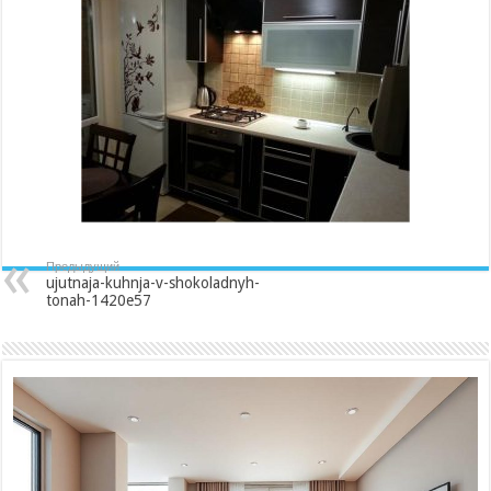
shokoladnyh-
tonah-
1420e57
Предыдущий
ujutnaja-kuhnja-v-shokoladnyh-
tonah-1420e57