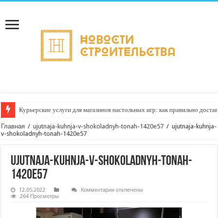
Курьерские услуги для магазинов настольных игр: как правильно достав
Главная
/
ujutnaja-kuhnja-v-shokoladnyh-tonah-1420e57
/
ujutnaja-kuhnja-
v-shokoladnyh-tonah-1420e57
ujutnaja-kuhnja-v-shokoladnyh-tonah-
1420e57
к
12.05.2022
Комментарии
отключены
записи
264 Просмотры
ujutnaja-
kuhnja-
v-