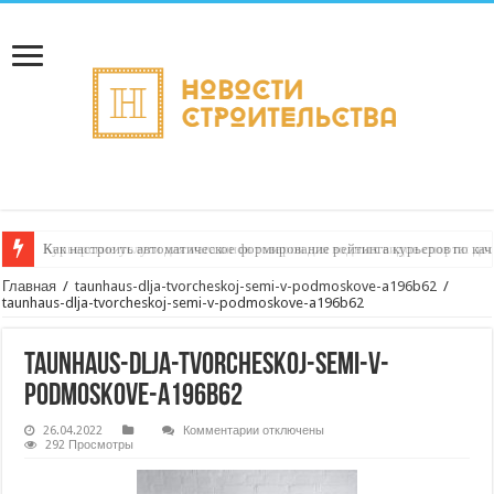
Как настроить автоматическое формирование рейтинга курьеров по кач
Главная
/
taunhaus-dlja-tvorcheskoj-semi-v-podmoskove-a196b62
/
taunhaus-dlja-tvorcheskoj-semi-v-podmoskove-a196b62
taunhaus-dlja-tvorcheskoj-semi-v-
podmoskove-a196b62
к
26.04.2022
Комментарии
отключены
записи
292 Просмотры
taunhaus-
dlja-
tvorcheskoj-