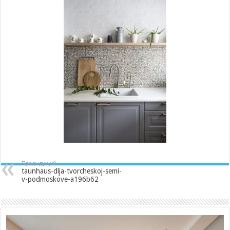
semi-
v-
podmoskove-
a196b62
Предыдущий
taunhaus-dlja-tvorcheskoj-semi-
v-podmoskove-a196b62