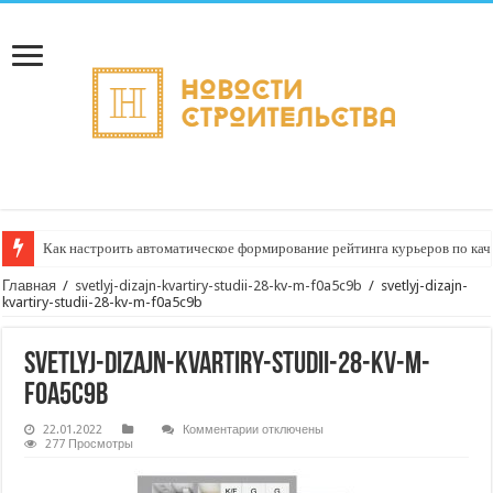
Как настроить автоматическое формирование рейтинга курьеров по кач
Главная
/
svetlyj-dizajn-kvartiry-studii-28-kv-m-f0a5c9b
/
svetlyj-dizajn-
kvartiry-studii-28-kv-m-f0a5c9b
svetlyj-dizajn-kvartiry-studii-28-kv-m-
f0a5c9b
к
22.01.2022
Комментарии
отключены
записи
277 Просмотры
svetlyj-
dizajn-
kvartiry-