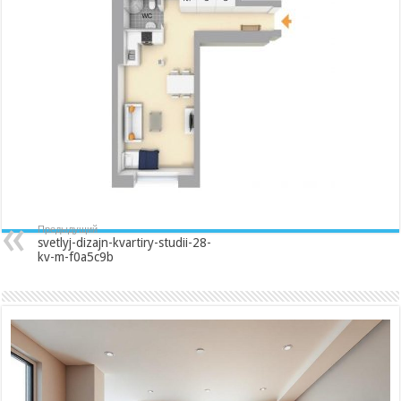
studii-
28-
kv-
m-
f0a5c9b
Предыдущий
svetlyj-dizajn-kvartiry-studii-28-
kv-m-f0a5c9b