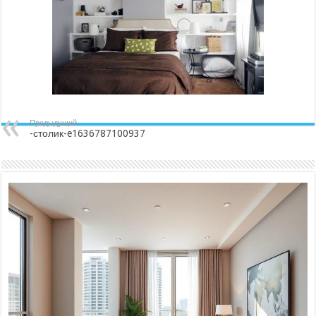
Предыдущий
-столик-e1636787100937