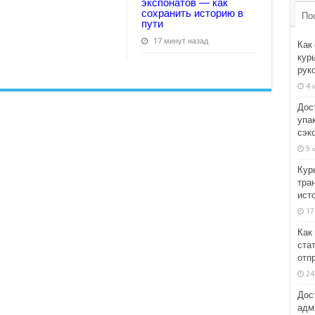
экспонатов — как
сохранить историю в
По
пути
17 минут назад
Как 
кур
рук
4 
Дос
упа
сэк
9 
Кур
тра
ист
17
Как
ста
отп
24
Дос
адм