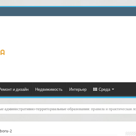
Ремонт и дизайн
Недвижимость
Интерьер
Среда
пографий: доставка тиражей, организованная с умом
yboru-2