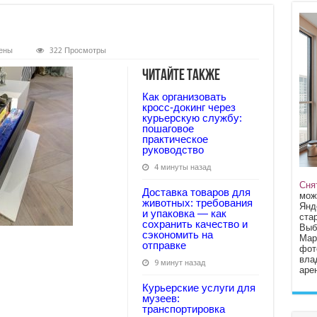
ены
322 Просмотры
Читайте также
Как организовать
кросс‑докинг через
курьерскую службу:
пошаговое
практическое
руководство
4 минуты назад
Сня
Доставка товаров для
мож
животных: требования
Янд
и упаковка — как
стар
сохранить качество и
Выб
сэкономить на
Мар
отправке
фот
вла
9 минут назад
арен
Курьерские услуги для
музеев:
транспортировка