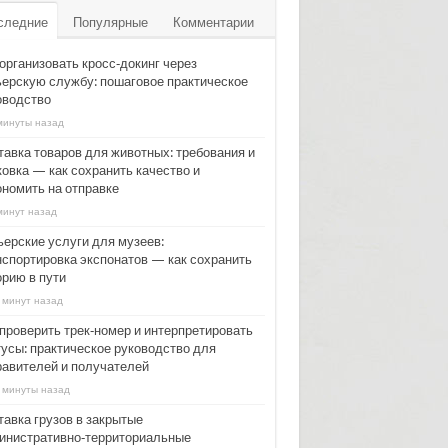
следние
Популярные
Комментарии
организовать кросс‑докинг через
ьерскую службу: пошаговое практическое
оводство
минуты назад
тавка товаров для животных: требования и
ковка — как сохранить качество и
ономить на отправке
минут назад
ьерские услуги для музеев:
нспортировка экспонатов — как сохранить
орию в пути
 минут назад
 проверить трек‑номер и интерпретировать
тусы: практическое руководство для
равителей и получателей
 минуты назад
тавка грузов в закрытые
инистративно‑территориальные