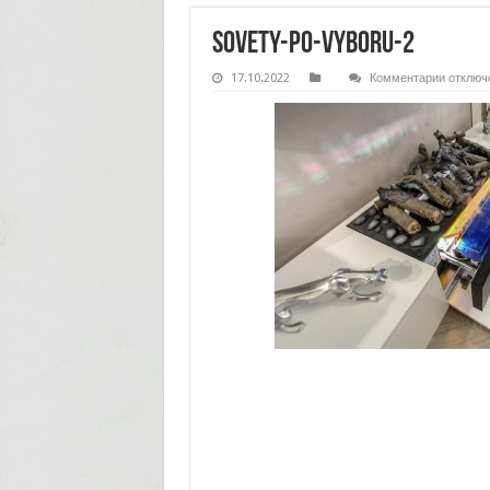
sovety-po-vyboru-2
к
17.10.2022
Комментарии
отключ
записи
sovety-
po-
vyboru-
2