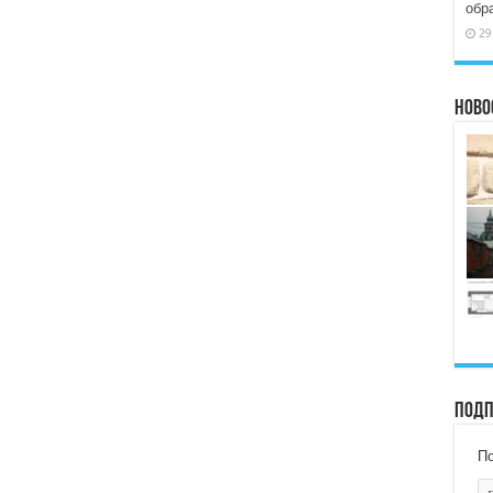
обр
29
Ново
Подп
По