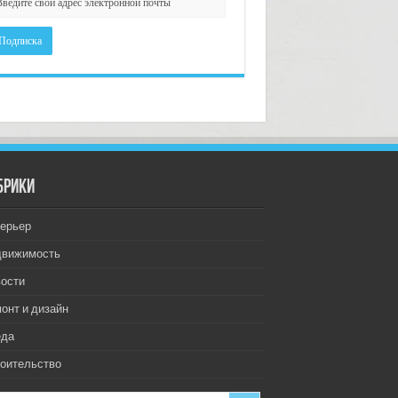
брики
ерьер
движимость
ости
онт и дизайн
еда
оительство