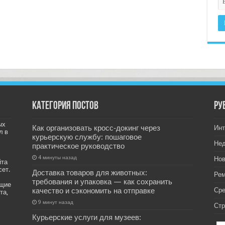
Категория постов
РУ
ых
Как организовать кросс‑докинг через
Инт
л в
курьерскую службу: пошаговое
Не
практическое руководство
4 минуты назад
Нов
йта
сет.
Доставка товаров для животных:
Рем
требования и упаковка — как сохранить
ащие
качество и сэкономить на отправке
Ср
та,
9 минут назад
Стр
Курьерские услуги для музеев: