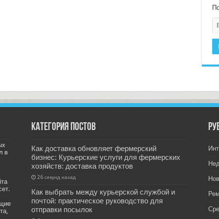
По
Категория постов
РУ
ых
Как доставка обновляет фермерский
Инт
л в
бизнес: Курьерские услуги для фермерских
Не
хозяйств: доставка продуктов
26 секунд назад
Нов
йта
сет.
Как выбрать между курьерской службой и
Рем
почтой: практическое руководство для
ащие
отправки посылок
Ср
та,