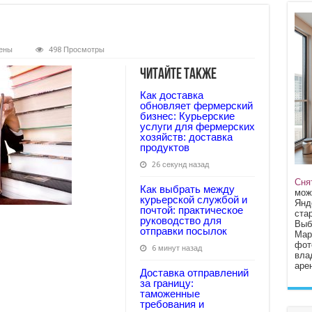
ены
498 Просмотры
Читайте также
Как доставка
обновляет фермерский
бизнес: Курьерские
услуги для фермерских
хозяйств: доставка
продуктов
26 секунд назад
Сня
Как выбрать между
мож
курьерской службой и
Янд
почтой: практическое
стар
руководство для
Выб
отправки посылок
Мар
фот
6 минут назад
вла
арен
Доставка отправлений
за границу:
таможенные
требования и