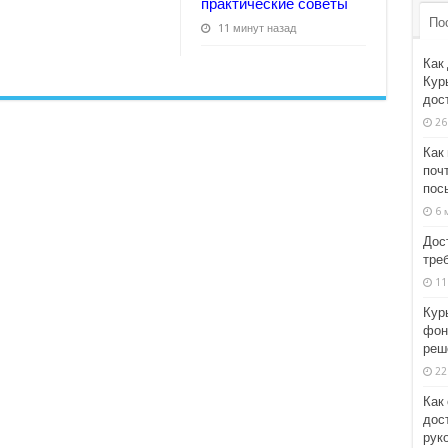
практические советы
По
11 минут назад
Как
Кур
дос
26
Как
поч
пос
6 
Дос
тре
11
Кур
фон
реш
22
Как
дост
рук