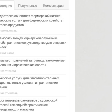
следние
Популярные
Комментарии
 доставка обновляет фермерский бизнес:
ьерские услуги для фермерских хозяйств:
тавка продуктов
 секунд назад
 выбрать между курьерской службой и
той: практическое руководство для отправки
ылок
минут назад
тавка отправлений за границу: таможенные
бования и практические советы
 минут назад
ьерские услуги для благотворительных
дов: льготные условия и практические
ения
 минуты назад
 организовать самовывоз с курьерской
авкой как опцией: практическое
оводство для магазина