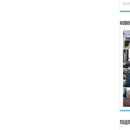
28
Ново
Подп