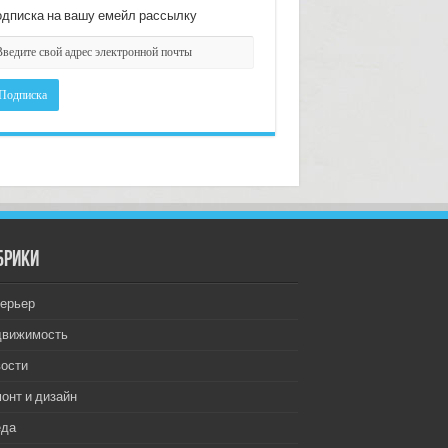
дписка на вашу емейл рассылку
брики
ерьер
движимость
ости
онт и дизайн
еда