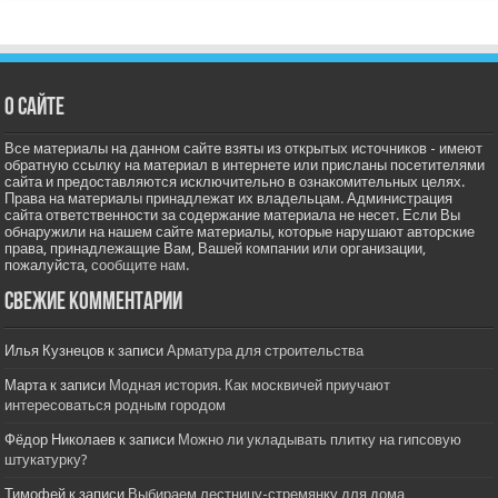
О сайте
Все материалы на данном сайте взяты из открытых источников - имеют
обратную ссылку на материал в интернете или присланы посетителями
сайта и предоставляются исключительно в ознакомительных целях.
Права на материалы принадлежат их владельцам. Администрация
сайта ответственности за содержание материала не несет. Если Вы
обнаружили на нашем сайте материалы, которые нарушают авторские
права, принадлежащие Вам, Вашей компании или организации,
пожалуйста,
сообщите нам.
Свежие комментарии
Илья Кузнецов
к записи
Арматура для строительства
Марта
к записи
Модная история. Как москвичей приучают
интересоваться родным городом
Фёдор Николаев
к записи
Можно ли укладывать плитку на гипсовую
штукатурку?
Тимофей
к записи
Выбираем лестницу-стремянку для дома