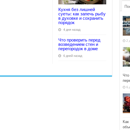
По
Кухня без лишней
суеты: как запечь рыбу
в духовке и сохранить
порядок
4 дня назад
Что проверить перед
2 
возведением стен и
перегородок в доме
6 дней назад
Что
пер
6 
Как
объ