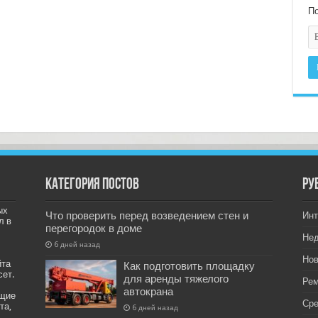
По
Категория постов
РУ
ых
Что проверить перед возведением стен и
Инт
л в
перегородок в доме
Не
6 дней назад
Нов
йта
Как подготовить площадку
сет.
для аренды тяжелого
Рем
автокрана
ащие
Ср
та,
6 дней назад