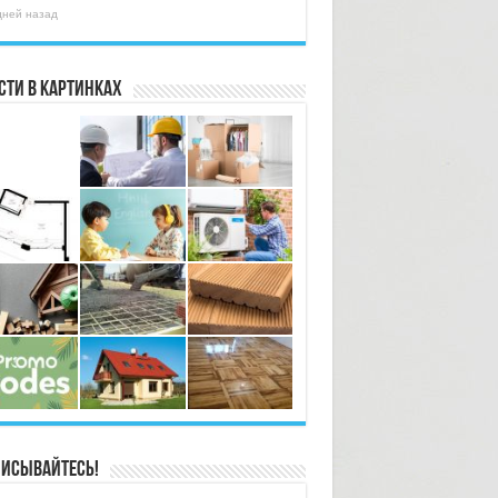
дней назад
сти в картинках
исывайтесь!