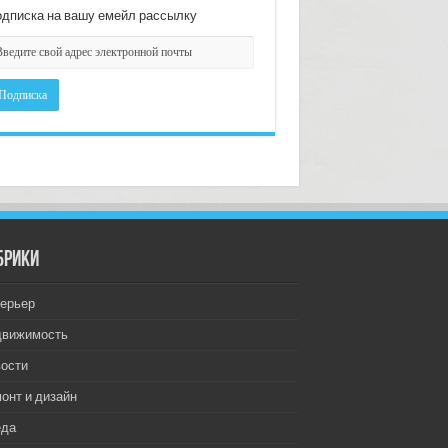
дписка на вашу емейл рассылку
брики
ерьер
движимость
ости
онт и дизайн
еда