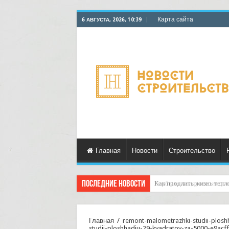
Карта сайта
6 АВГУСТА, 2026, 10:39
Главная
Новости
Строительство
Последние новости
Горбыль как дрова: недоо
Главная
/
remont-malometrazhki-studii-plosh
studii-ploshhadju-29-kvadratov-za-5000-e9acf