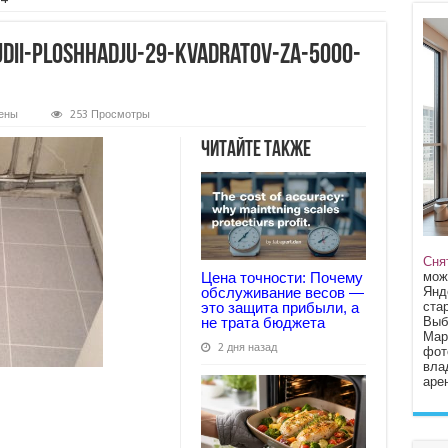
dii-ploshhadju-29-kvadratov-za-5000-
ены
253 Просмотры
-
Читайте также
razhki-
dju-
ov-
Сня
мож
Цена точности: Почему
Янд
обслуживание весов —
стар
это защита прибыли, а
Выб
не трата бюджета
Мар
2 дня назад
фот
вла
арен