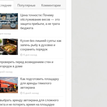
следние
Популярные
Комментарии
Цена точности: Почему
обслуживание весов — это
защита прибыли, а не трата
бюджета
дня назад
Кухня без лишней суеты: как
запечь рыбу в духовке и
сохранить порядок
4 дня назад
 проверить перед возведением стен и
егородок в доме
дней назад
Как подготовить площадку
для аренды тяжелого
автокрана
6 дней назад
 выбрать аренду автокрана для сложного
екта и не потерять время на площадке