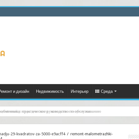
Ремонт и дизайн
Недвижимость
Интерьер
Среда
ценённый ресурс для тепла, экономии и творчества
hadju-29-kvadratov-za-5000-e9acff4
/
remont-malometrazhki-
f4