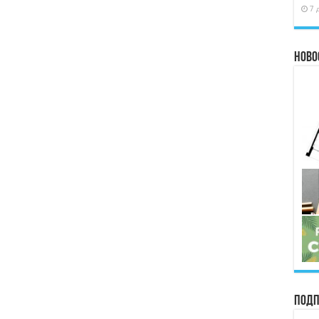
7 
Ново
Подп