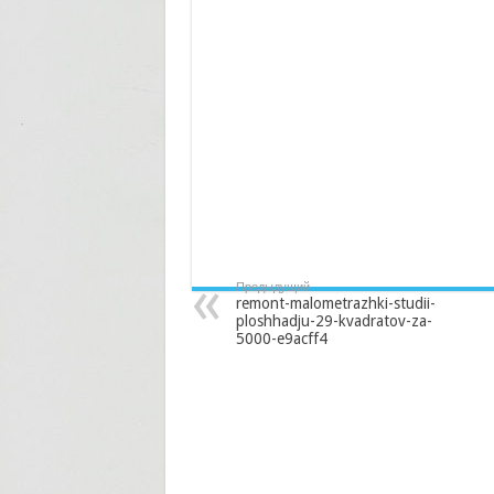
Предыдущий
remont-malometrazhki-studii-
ploshhadju-29-kvadratov-za-
5000-e9acff4