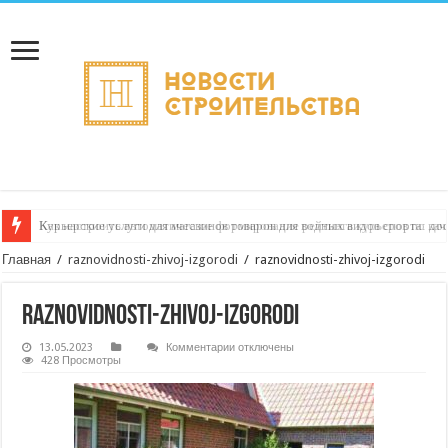
Как настроить автоматическое формирование рейтинга курьеров по кач
Главная
/
raznovidnosti-zhivoj-izgorodi
/
raznovidnosti-zhivoj-izgorodi
raznovidnosti-zhivoj-izgorodi
к
13.05.2023
Комментарии
отключены
записи
428 Просмотры
raznovidnosti-
zhivoj-
izgorodi