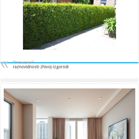
Предыдущий
raznovidnosti-zhivoj-izgorodi