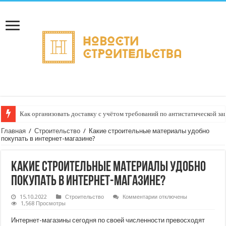
Как организовать доставку с учётом требований по антистатической за
Доставка грузов с услугой «маркировка по стандартам маркетплейсов»:
Главная
/
Строительство
/
Какие строительные материалы удобно
покупать в интернет-магазине?
Какие строительные материалы удобно
покупать в интернет-магазине?
к
15.10.2022
Строительство
Комментарии
отключены
записи
1,568 Просмотры
Какие
строительные
Интернет-магазины сегодня по своей численности превосходят
материалы