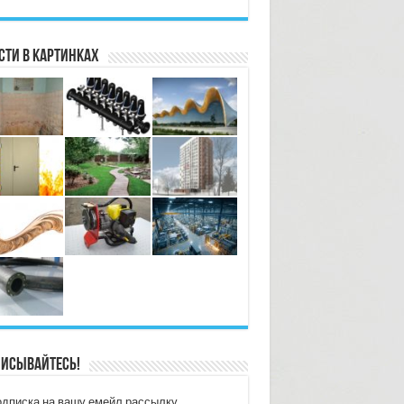
сти в картинках
исывайтесь!
дписка на вашу емейл рассылку