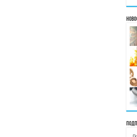
Ново
Подп
По