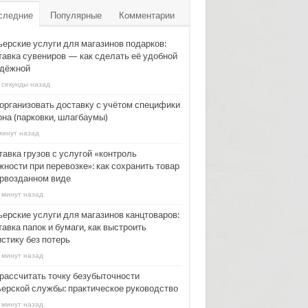
следние
Популярные
Комментарии
ьерские услуги для магазинов подарков:
тавка сувениров — как сделать её удобной
адёжной
 секунды назад
 организовать доставку с учётом специфики
она (парковки, шлагбаумы)
минут назад
тавка грузов с услугой «контроль
ности при перевозке»: как сохранить товар
ервозданном виде
 минут назад
ьерские услуги для магазинов канцтоваров:
авка папок и бумаги, как выстроить
стику без потерь
 минут назад
 рассчитать точку безубыточности
ьерской службы: практическое руководство
 минут назад