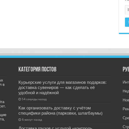
Категория постов
РУ
ых
Курьерские услуги для магазинов подарков:
Инт
л в
доставка сувениров — как сделать её
Не
удобной и надёжной
54 секунды назад
Нов
йта
сет.
Как организовать доставку с учётом
Рем
специфики района (парковки, шлагбаумы)
ащие
Ср
та,
6 минут назад
Стр
Доставка грузов с услугой «контроль