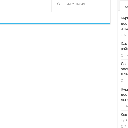
11 минут назад
По
Кур
дос
и н
53
Как
рай
6 
Дос
влаж
в п
11
Кур
дост
логи
16
Как
кур
27