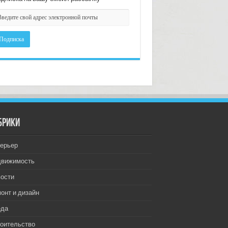
брики
ерьер
движимость
ости
онт и дизайн
еда
оительство