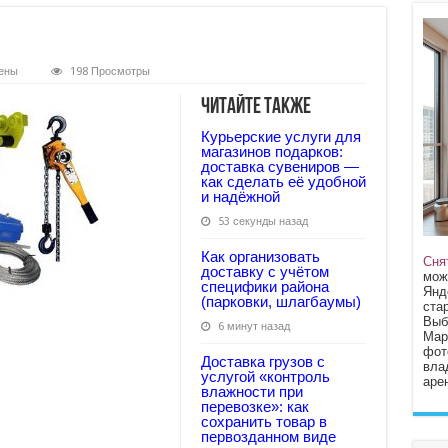
ены
198 Просмотры
Читайте также
Курьерские услуги для
магазинов подарков:
доставка сувениров —
как сделать её удобной
и надёжной
53 секунды назад
Как организовать
Сня
доставку с учётом
мож
специфики района
Янд
(парковки, шлагбаумы)
стар
Выб
6 минут назад
Мар
фот
Доставка грузов с
вла
услугой «контроль
арен
влажности при
перевозке»: как
сохранить товар в
первозданном виде