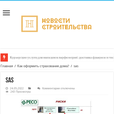
Курьерские услуги для магазинов парфюмерии: доставка флаконов и тес
Как настроить уведомления для клиента о приближении курьера к точк
Главная
/
Как оформить страхование дома?
/
sas
sas
к
24.05.2022
Комментарии
отключены
записи
243 Просмотры
sas