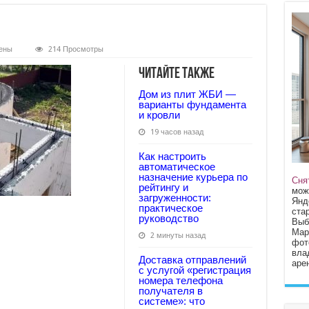
ены
214 Просмотры
Читайте также
Дом из плит ЖБИ —
варианты фундамента
и кровли
19 часов назад
Как настроить
автоматическое
назначение курьера по
Сня
рейтингу и
мож
загруженности:
Янд
практическое
стар
руководство
Выб
Мар
2 минуты назад
фот
вла
Доставка отправлений
арен
с услугой «регистрация
номера телефона
получателя в
системе»: что