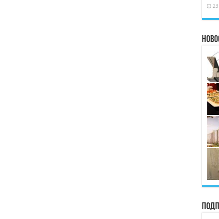
23
Ново
Подп