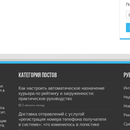
По
Категория постов
РУ
ых
Как настроить автоматическое назначение
Инт
л в
курьера по рейтингу и загруженности:
Не
практическое руководство
2 минуты назад
Нов
йта
сет.
Доставка отправлений с услугой
Рем
«регистрация номера телефона получателя
ащие
в системе»: что изменилось в логистике
Ср
та,