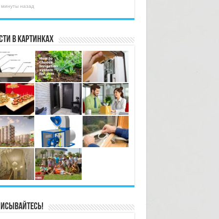
 минуты назад
сти в картинках
исывайтесь!