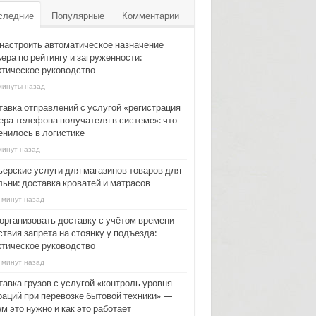
следние
Популярные
Комментарии
 настроить автоматическое назначение
ера по рейтингу и загруженности:
ктическое руководство
минуты назад
тавка отправлений с услугой «регистрация
ера телефона получателя в системе»: что
енилось в логистике
минут назад
ьерские услуги для магазинов товаров для
льни: доставка кроватей и матрасов
 минут назад
 организовать доставку с учётом времени
твия запрета на стоянку у подъезда:
ктическое руководство
 минут назад
тавка грузов с услугой «контроль уровня
раций при перевозке бытовой техники» —
м это нужно и как это работает