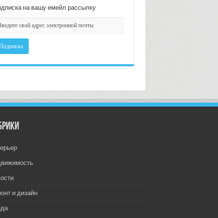
дписка на вашу емейл рассылку
брики
ерьер
движимость
ости
онт и дизайн
еда