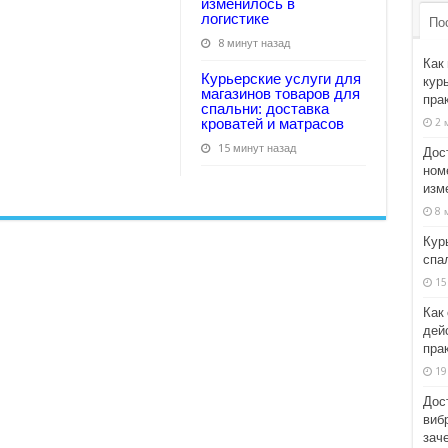
изменилось в
логистике
По
8 минут назад
Как
Курьерские услуги для
курь
магазинов товаров для
пра
спальни: доставка
кроватей и матрасов
2 
15 минут назад
Дос
ном
изм
8 
Кур
спа
15
Как
дейс
пра
19
Дос
виб
заче