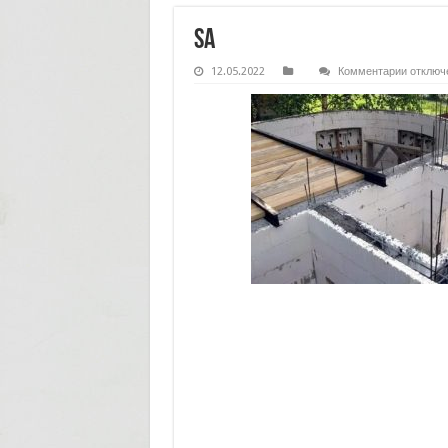
sa
к
12.05.2022
Комментарии
отключ
записи
sa