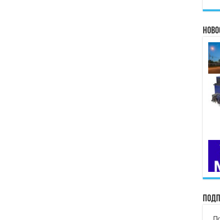
Ново
Подп
По