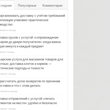
следние
Популярные
Комментарии
 организовать доставку с учётом требований
илизации упаковки: практическое
оводство
минуты назад
тавка грузов с услугой «сопровождение
ьером до двери получателя»: когда важна
дая минута и каждый предмет
минут назад
ьерские услуги для магазинов товаров для
отных: доставка клеток и кормов —
ктические подходы и тонкости
 минут назад
 рассчитать долю возвратов по причинам
ставки и что с этим делать
 минуты назад
тавка отправлений с услугой «печать
ументов на месте»: удобно и безопасно
 минут назад