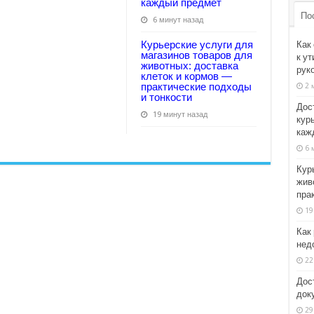
каждый предмет
По
6 минут назад
Курьерские услуги для
Как
магазинов товаров для
к ут
животных: доставка
рук
клеток и кормов —
практические подходы
2 
и тонкости
Дос
19 минут назад
кур
каж
6 
Кур
жив
пра
19
Как
недо
22
Дос
док
29