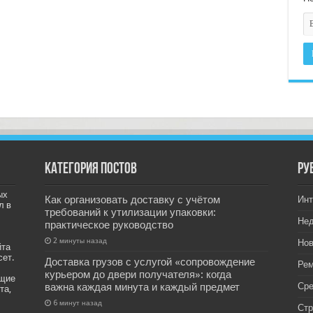
Категория постов
РУ
ых
Как организовать доставку с учётом
Инт
л в
требований к утилизации упаковки:
Не
практическое руководство
2 минуты назад
Нов
йта
сет.
Доставка грузов с услугой «сопровождение
Рем
курьером до двери получателя»: когда
ащие
важна каждая минута и каждый предмет
Ср
та,
6 минут назад
Стр