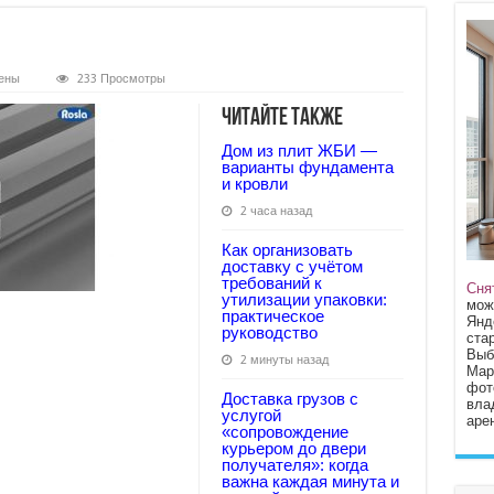
ены
233 Просмотры
Читайте также
Дом из плит ЖБИ —
варианты фундамента
и кровли
2 часа назад
Как организовать
доставку с учётом
требований к
Сня
утилизации упаковки:
мож
практическое
Янд
руководство
стар
Выб
2 минуты назад
Мар
фот
Доставка грузов с
вла
услугой
арен
«сопровождение
курьером до двери
получателя»: когда
важна каждая минута и