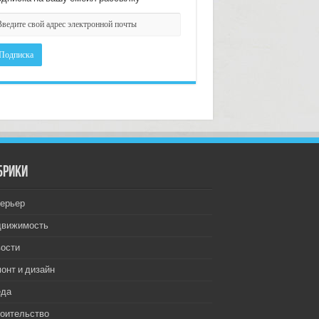
брики
ерьер
движимость
ости
онт и дизайн
еда
оительство