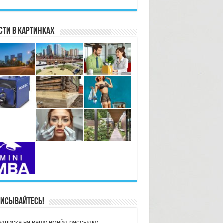
сти в картинках
исывайтесь!
дписка на вашу емейл рассылку