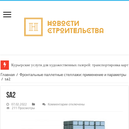
Курьерские услуги для художественных галерей: транспортировка карт
Главная
/
Фронтальные паллетные стеллажи: применение и параметры
/
sa2
sa2
к
07.02.2022
Комментарии
отключены
записи
211 Просмотры
sa2