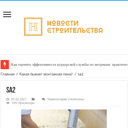
Как оценить эффективность курьерской службы по метрикам: практиче
Главная
/
Какая бывает монтажная пена?
/
sa2
sa2
к
01.02.2021
Комментарии
отключены
записи
305 Просмотры
sa2