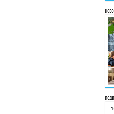
Ново
Подп
По