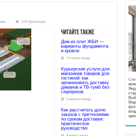
ены
219 Просмотры
Читайте также
Дом из плит ЖБИ —
варианты фундамента
и кровли
19 часов назад
Курьерские услуги для
магазинов товаров для
гостиной: как
Сня
организовать доставку
мож
диванов и ТВ‑тумб без
Янд
сюрпризов
стар
Выб
3 минуты назад
Мар
фот
Как рассчитать долю
вла
заказов с претензиями
арен
по срокам доставки:
практическое
руководство
9 минут назад