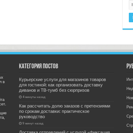
Категория постов
РУ
ых
Курьерские услуги для магазинов товаров
Инт
л в
для гостиной: как организовать доставку
Не
диванов и ТВ‑тумб без сюрпризов
4 минуты назад
Нов
йта
сет.
Как рассчитать долю заказов с претензиями
Рем
по срокам доставки: практическое
ащие
руководство
Ср
та,
9 минут назад
Стр
Доставка отправлений с услугой «фиксация