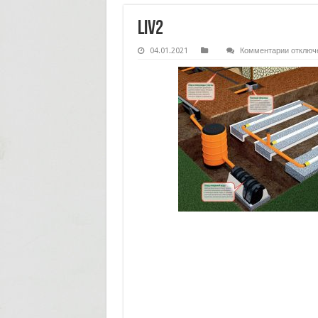
liv2
к
04.01.2021
Комментарии
отключ
записи
liv2