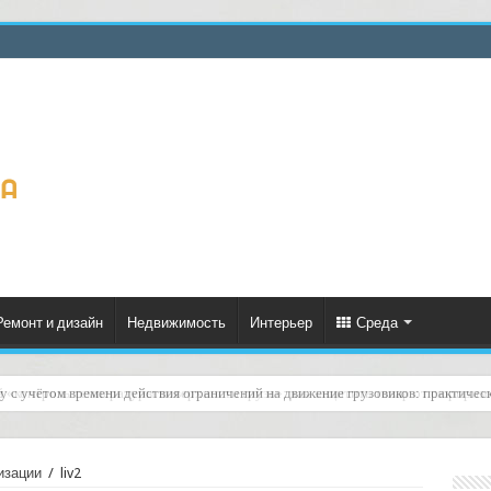
Ремонт и дизайн
Недвижимость
Интерьер
Среда
й «контроль температуры поверхности груза»: как защитить товар от сюрпризо
изации
/
liv2