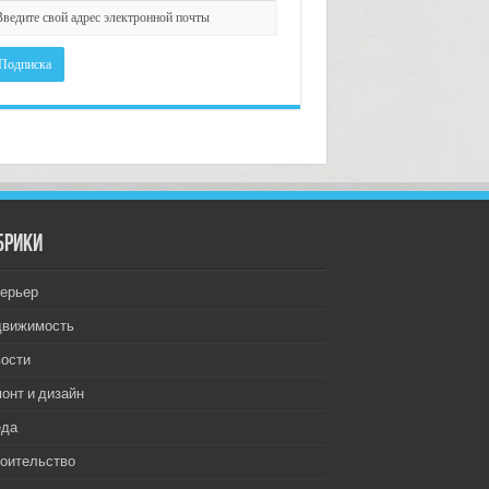
брики
ерьер
движимость
ости
онт и дизайн
еда
оительство