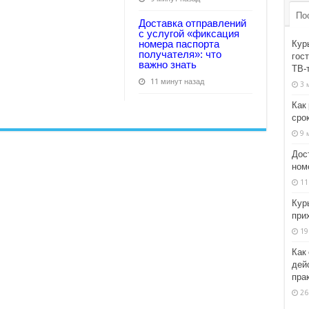
По
Доставка отправлений
с услугой «фиксация
номера паспорта
Кур
получателя»: что
гост
важно знать
ТВ‑
11 минут назад
3 
Как
сро
9 
Дос
ном
11
Кур
при
19
Как
дей
пра
26