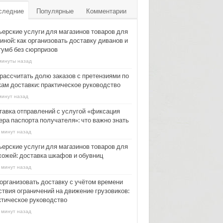
следние
Популярные
Комментарии
ьерские услуги для магазинов товаров для
иной: как организовать доставку диванов и
тумб без сюрпризов
минуты назад
 рассчитать долю заказов с претензиями по
кам доставки: практическое руководство
минут назад
тавка отправлений с услугой «фиксация
ера паспорта получателя»: что важно знать
 минут назад
ьерские услуги для магазинов товаров для
хожей: доставка шкафов и обувниц
 минут назад
 организовать доставку с учётом времени
ствия ограничений на движение грузовиков:
ктическое руководство
 минут назад