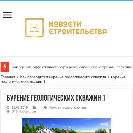
Как оценить эффективность курьерской службы по метрикам: практиче
Главная
/
Как проводится бурение геологических скважин
/
бурение
геологических скважин 1
бурение геологических скважин 1
к
12.03.2019
Комментарии
отключены
записи
316 Просмотры
бурение
геологических
скважин
1