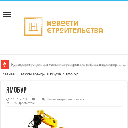
Курьерские услуги для магазинов товаров для водных видов спорта: до
Как настроить автоматическое формирование рейтинга курьеров по кач
Главная
/
Плюсы аренды ямобура
/
ямобур
ямобур
к
11.01.2019
Комментарии
отключены
записи
325 Просмотры
ямобур