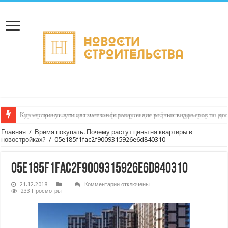
Как настроить автоматическое формирование рейтинга курьеров по кач
Главная
/
Время покупать. Почему растут цены на квартиры в
новостройках?
/
05e185f1fac2f9009315926e6d840310
05e185f1fac2f9009315926e6d840310
к
21.12.2018
Комментарии
отключены
записи
233 Просмотры
05e185f1fac2f9009315926e6d840310