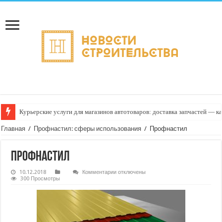
Курьерские услуги для магазинов автотоваров: доставка запчастей — к
Главная
/
Профнастил: сферы использования
/
Профнастил
Профнастил
к
10.12.2018
Комментарии
отключены
записи
300 Просмотры
Профнастил