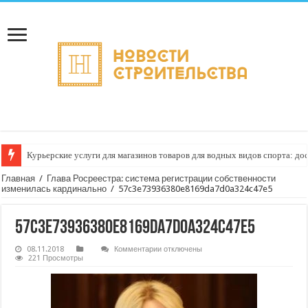
Курьерские услуги для магазинов товаров для водных видов спорта: до
Главная
/
Глава Росреестра: система регистрации собственности
изменилась кардинально
/
57c3e73936380e8169da7d0a324c47e5
57c3e73936380e8169da7d0a324c47e5
к
08.11.2018
Комментарии
отключены
записи
221 Просмотры
57c3e73936380e8169da7d0a324c47e5