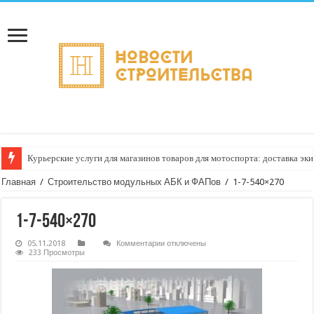
Курьерские услуги для магазинов товаров для мотоспорта: доставка эки
Главная
/
Строительство модульных АБК и ФАПов
/
1-7-540×270
1-7-540×270
к
05.11.2018
Комментарии
отключены
записи
233 Просмотры
1-
7-
540×270