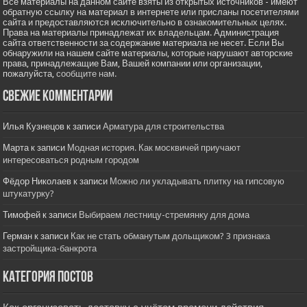
Все материалы на данном сайте взяты из открытых источников - имеют
обратную ссылку на материал в интернете или присланы посетителями
сайта и предоставляются исключительно в ознакомительных целях.
Права на материалы принадлежат их владельцам. Администрация
сайта ответственности за содержание материала не несет. Если Вы
обнаружили на нашем сайте материалы, которые нарушают авторские
права, принадлежащие Вам, Вашей компании или организации,
пожалуйста,
сообщите нам.
Свежие комментарии
Илья Кузнецов
к записи
Арматура для строительства
Марта
к записи
Модная история. Как москвичей приучают
интересоваться родным городом
Фёдор Николаев
к записи
Можно ли укладывать плитку на гипсовую
штукатурку?
Тимофей
к записи
Выбираем лестницу-стремянку для дома
Герман
к записи
Как не стать обманутым дольщиком? 3 признака
застройщика-банкрота
Категория постов