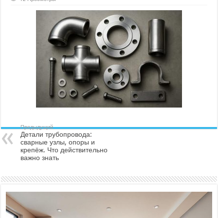
Детали
трубопровода:
сварные
узлы,
опоры
и
крепёж.
Что
действительно
важно
знать
Предыдущий
Детали трубопровода:
сварные узлы, опоры и
крепёж. Что действительно
важно знать