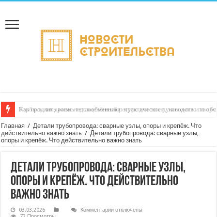
Как продлить жизнь теплообменника: практическое руководство по о
Горбыль как дрова: недооценённый ресурс для тепла, экономии и творч
Главная
/
Детали трубопровода: сварные узлы, опоры и крепёж. Что
действительно важно знать
/
Детали трубопровода: сварные узлы,
опоры и крепёж. Что действительно важно знать
Детали трубопровода: сварные узлы,
опоры и крепёж. Что действительно
важно знать
к
03.03.2026
Комментарии
отключены
записи
72 Просмотры