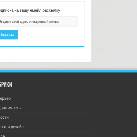
дписка на вашу емейл рассылку
брики
ерьер
движимость
ости
онт и дизайн
еда