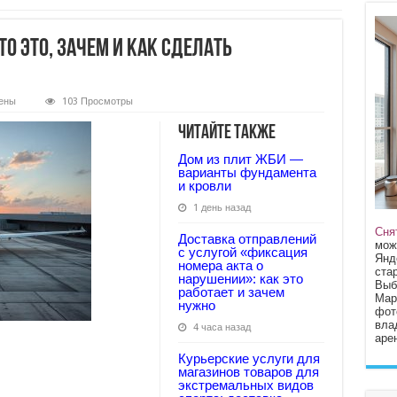
то это, зачем и как сделать
ены
103 Просмотры
Читайте также
Дом из плит ЖБИ —
ме:
варианты фундамента
и кровли
1 день назад
Сня
Доставка отправлений
но
мож
с услугой «фиксация
Янд
номера акта о
стар
нарушении»: как это
Выб
работает и зачем
Мар
нужно
фот
вла
4 часа назад
арен
Курьерские услуги для
магазинов товаров для
экстремальных видов