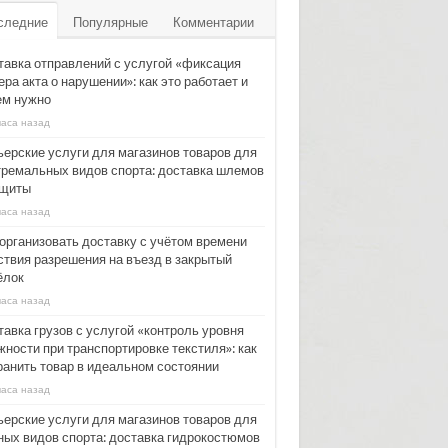
следние
Популярные
Комментарии
тавка отправлений с услугой «фиксация
ра акта о нарушении»: как это работает и
ем нужно
часа назад
ьерские услуги для магазинов товаров для
тремальных видов спорта: доставка шлемов
ащиты
часа назад
 организовать доставку с учётом времени
ствия разрешения на въезд в закрытый
ёлок
часа назад
тавка грузов с услугой «контроль уровня
жности при транспортировке текстиля»: как
ранить товар в идеальном состоянии
часа назад
ьерские услуги для магазинов товаров для
ных видов спорта: доставка гидрокостюмов