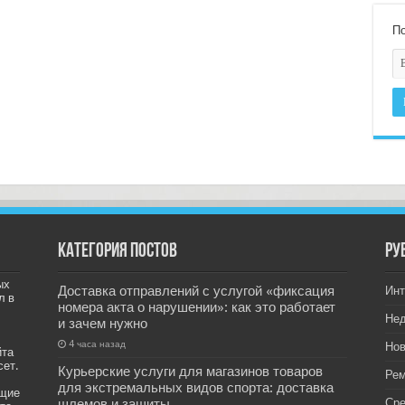
По
Категория постов
РУ
ых
Доставка отправлений с услугой «фиксация
Инт
л в
номера акта о нарушении»: как это работает
Не
и зачем нужно
4 часа назад
Нов
йта
сет.
Курьерские услуги для магазинов товаров
Рем
для экстремальных видов спорта: доставка
ащие
шлемов и защиты
Ср