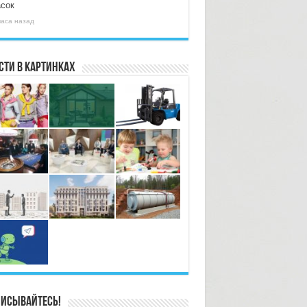
асок
часа назад
сти в картинках
исывайтесь!