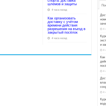
спорта: доставка
шлемов и защиты
По
4 часа назад
Дос
Как организовать
номе
доставку с учётом
зач
времени действия
разрешения на въезд в
4 
закрытый посёлок
Кур
4 часа назад
экс
и з
4 
Как
дей
пос
4 
Дос
вла
сох
4 
Кур
вод