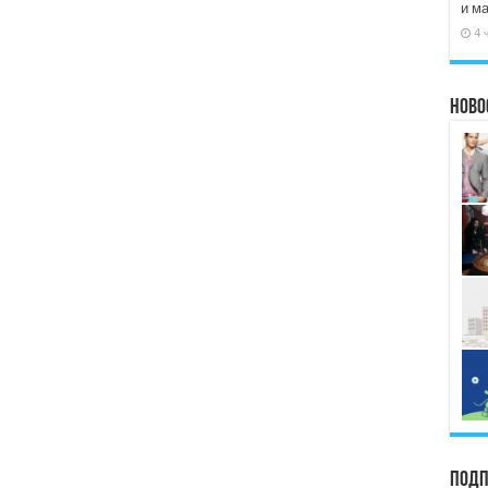
и м
4 
Ново
Подп