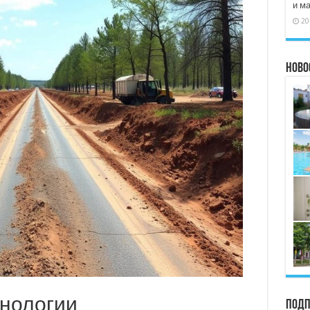
и м
20
Ново
нологии
Подп