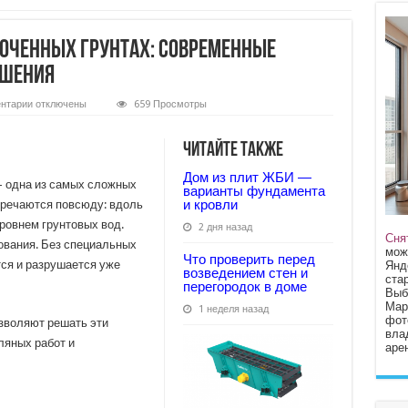
лоченных грунтах: современные
ешения
к
нтарии
отключены
659 Просмотры
записи
Дороги
на
Читайте также
слабых
и
заболоченных
Дом из плит ЖБИ —
— одна из самых сложных
грунтах:
варианты фундамента
современные
и кровли
тречаются повсюду: вдоль
технологии
и
уровнем грунтовых вод.
2 дня назад
реальные
Сня
ования. Без специальных
решения
мож
Что проверить перед
тся и разрушается уже
Янд
возведением стен и
стар
перегородок в доме
Выб
Мар
1 неделя назад
фот
зволяют решать эти
вла
ляных работ и
арен