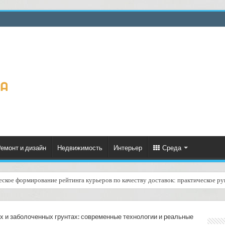
емонт и дизайн
Недвижимость
Интерьер
Среда
еское формирование рейтинга курьеров по качеству доставок: практическое ру
слугой «регистрация номера акта о несоответствии груза»: как это работает и
х и заболоченных грунтах: современные технологии и реальные