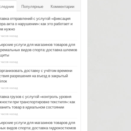
следние
Популярные
Комментарии
тавка отправлений с услугой «фиксация
ра акта о нарушении»: как это работает и
ем нужно
 часов назад
ьерские услуги для магазинов товаров для
тремальных видов спорта: доставка шлемов
ащиты
 часов назад
 организовать доставку с учётом времени
ствия разрешения на въезд в закрытый
ёлок
 часов назад
тавка грузов с услугой «контроль уровня
жности при транспортировке текстиля»: как
ранить товар в идеальном состоянии
 часов назад
ьерские услуги для магазинов товаров для
ных видов спорта: доставка гидрокостюмов