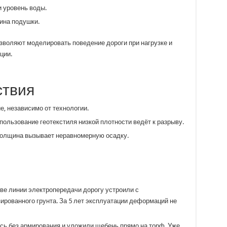
 уровень воды.
ина подушки.
воляют моделировать поведение дороги при нагрузке и
ции.
ствия
, независимо от технологии.
ользование геотекстиля низкой плотности ведёт к разрыву.
толщина вызывает неравномерную осадку.
ве линии электропередачи дорогу устроили с
ированного грунта. За 5 лет эксплуатации деформаций не
сь без армирования и уложили щебень прямо на торф. Уже