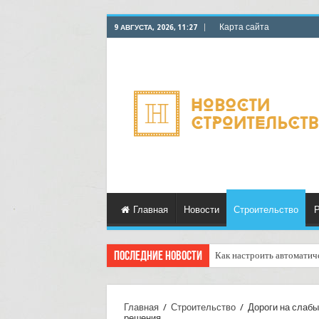
Карта сайта
9 АВГУСТА, 2026, 11:27
Главная
Новости
Строительство
Р
Последние новости
Как настроить автоматич
Доставка отправлений с у
Главная
/
Строительство
/
Дороги на слабы
решения