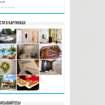
асок
 часов назад
сти в картинках
исывайтесь!