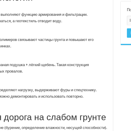
По
 выполняют функцию армирования и фильтрации.
ться, а геотекстиль отводит воду.
полимеров связывают частицы грунта и повышают его
инках.
чаная подушка + лёгкий щебень. Такая конструкция
ных провалов.
ределяют нагрузку, выдерживают фуры и спецтехнику.
ожно демонтировать и использовать повторно.
я дорога на слабом грунте
е (бурение, определение влажности, несущей способности).