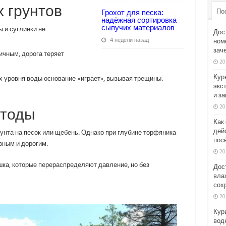
 грунтов
По
Грохот для песка:
надёжная сортировка
сыпучих материалов
 и суглинки не
Дос
4 недели назад
номе
зач
ичным, дорога теряет
20
Кур
 уровня воды основание «играет», вызывая трещины.
экс
и з
20
етоды
Как
дей
унта на песок или щебень. Однако при глубине торфяника
пос
вным и дорогим.
20
ка, которые перераспределяют давление, но без
Дос
вла
сох
20
Кур
вод