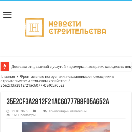
Доставка отправлений с услугой «примерка и возврат»: как сделать пок
Главная
/
Фронтальные погрузчики: незаменимые помощники в
строительстве и сельском хозяйстве
/
35e2cf3a2812f21ac60777b8f05a652a
35e2cf3a2812f21ac60777b8f05a652a
к
29.03.2025
Комментарии
отключены
записи
163 Просмотры
35e2cf3a2812f21ac60777b8f05a652a