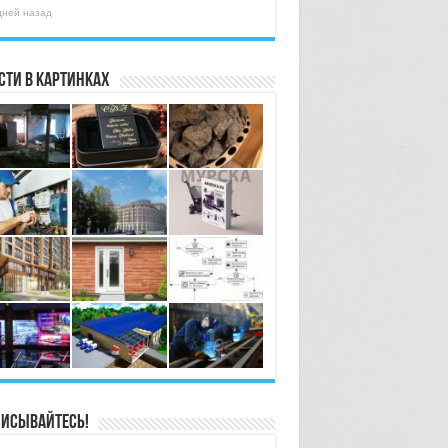
дней назад
сти в картинках
исывайтесь!