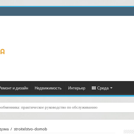
Ремонт и дизайн
Недвижимость
Интерьер
Среда
ценённый ресурс для тепла, экономии и творчества
 дома
/
stroitelstvo-domob