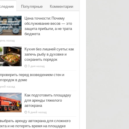
следние
Популярные
Комментарии
Цена точности: Почему
обслуживание весов — это
защита прибыли, а не трата
бюджета
день назад
Кухня без лишней суеты: как
запечь рыбу в духовке и
сохранить порядок
3 дня назад
 проверить перед возведением стен и
егородок в доме
дней назад
Как подготовить площадку
для аренды тяжелого
автокрана
6 дней назад
 выбрать аренду автокрана для сложного
екта и не потерять время на площадке