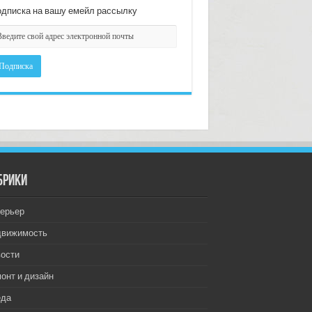
дписка на вашу емейл рассылку
брики
ерьер
движимость
ости
онт и дизайн
еда