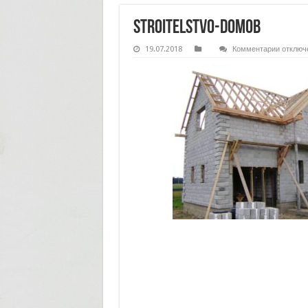
stroitelstvo-domob
к
19.07.2018
Комментарии
отключ
записи
stroitel
domob