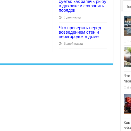
суеты: как запечь рыбу
в духовке и сохранить
По
порядок
3 дня назад
Что проверить перед
возведением стен и
перегородок в доме
1 
6 дней назад
Что
пер
6 
Как
объ