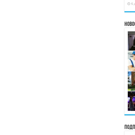
6 
Ново
Подп