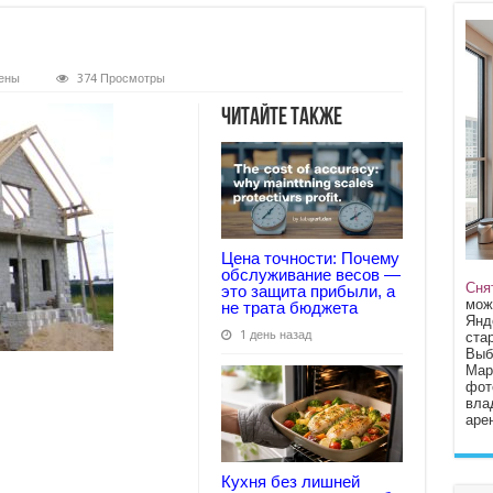
ены
374 Просмотры
stvo-
Читайте также
Цена точности: Почему
обслуживание весов —
Сня
это защита прибыли, а
мож
не трата бюджета
Янд
1 день назад
стар
Выб
Мар
фот
вла
арен
Кухня без лишней