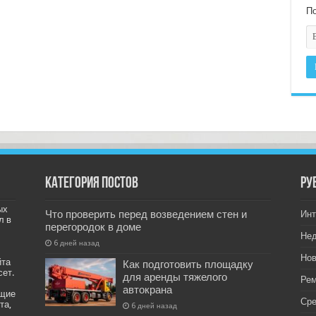
По
Категория постов
РУ
ых
Что проверить перед возведением стен и
Инт
л в
перегородок в доме
Не
6 дней назад
Нов
йта
Как подготовить площадку
сет.
для аренды тяжелого
Рем
автокрана
ащие
Ср
та,
6 дней назад