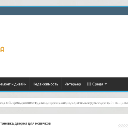
емонт и дизайн
Недвижимость
Интерьер
Среда
слугой «фиксация номера акта о повреждении упаковки»: что это даёт на прак
становка дверей для новичков