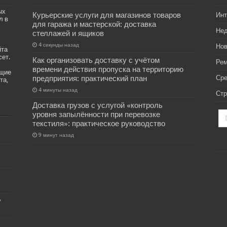
ых
Курьерские услуги для магазинов товаров
Инт
л в
для гаража и мастерской: доставка
Не
стеллажей и ящиков
4 секунды назад
Нов
йта
сет.
Как организовать доставку с учётом
Рем
времени действия пропуска на территорию
ащие
предприятия: практический план
Ср
та,
4 минуты назад
Стр
Доставка грузов с услугой «контроль
уровня запылённости при перевозке
текстиля»: практическое руководство
9 минут назад
у