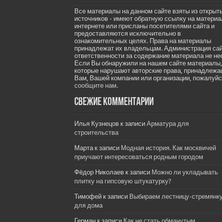
Все материалы на данном сайте взяты из открыт
источников - имеют обратную ссылку на материа
интернете или присланы посетителями сайта и
предоставляются исключительно в
ознакомительных целях. Права на материалы
принадлежат их владельцам. Администрация са
ответственности за содержание материала не не
Если Вы обнаружили на нашем сайте материалы,
которые нарушают авторские права, принадлеж
Вам, Вашей компании или организации, пожалуйс
сообщите нам.
Свежие комментарии
Илья Кузнецов
к записи
Арматура для
строительства
Марта
к записи
Модная история. Как москвичей
приучают интересоваться родным городом
Фёдор Николаев
к записи
Можно ли укладывать
плитку на гипсовую штукатурку?
Тимофей
к записи
Выбираем лестницу-стремянк
для дома
Герман
к записи
Как не стать обманутым