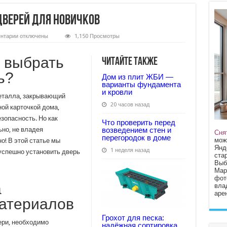
дверей для новичков
к
нтарии
отключены
1,150 Просмотры
записи
Шаг
за
 выбрать
Читайте также
шагом:
установка
ь?
дверей
Дом из плит ЖБИ —
для
варианты фундамента
новичков
и кровли
металла, закрывающий
20 часов назад
ой карточкой дома,
зопасность. Но как
Что проверить перед
но, не владея
возведением стен и
Сня
перегородок в доме
мож
о! В этой статье мы
Янд
1 неделя назад
 успешно установить дверь
стар
Выб
Мар
фот
а
вла
арен
материалов
Грохот для песка:
вери, необходимо
надёжная сортировка