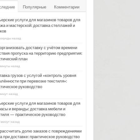
следние
Популярные
Комментарии
ьерские услуги для магазинов товаров для
ажа и мастерской: доставка стеллажей и
ков
секунды назад
 организовать доставку с учётом времени
ствия пропуска на территорию предприятия:
ктический план
минуты назад
тавка грузов с услугой «контроль уровня
ылённости при перевозке текстиля»:
ктическое руководство
минут назад
ьерские услуги для магазинов товаров для
расы и веранды: доставка мебели и
стиля — практическое руководство
 минут назад
 рассчитать долю заказов с повреждениями
а при доставке: практическое руководство