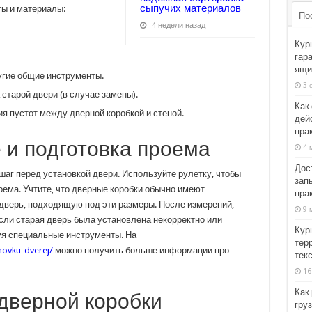
сыпучих материалов
ы и материалы:
По
4 недели назад
Кур
гар
ящи
ругие общие инструменты.
3 
старой двери (в случае замены).
Как
я пустот между дверной коробкой и стеной.
дей
пра
 и подготовка проема
4 
Дос
аг перед установкой двери. Используйте рулетку, чтобы
зап
ема. Учтите, что дверные коробки обычно имеют
пра
дверь, подходящую под эти размеры. После измерений,
9 
 Если старая дверь была установлена некорректно или
Кур
уя специальные инструменты. На
тер
anovku-dverej/
можно получить больше информации про
тек
16
Как
 дверной коробки
груз