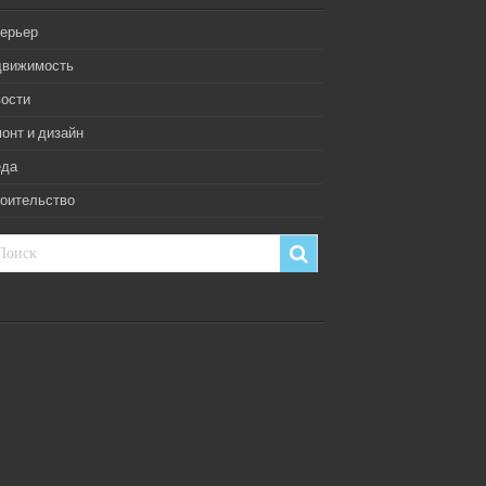
ерьер
движимость
ости
онт и дизайн
еда
оительство