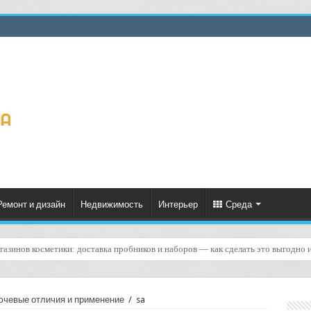
Ремонт и дизайн
Недвижимость
Интерьер
Среда
газинов косметики: доставка пробников и наборов — как сделать это выгодно 
у с привязкой к временным слотам клиента: практический план шаг за шагом
ючевые отличия и применение
/
sa