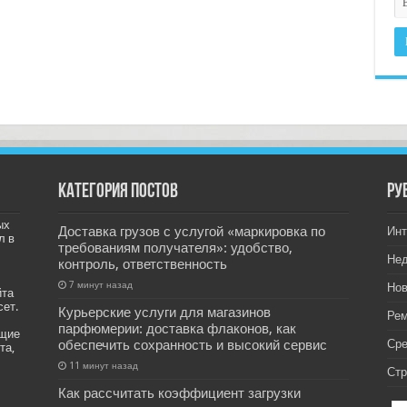
Категория постов
РУ
ых
Доставка грузов с услугой «маркировка по
Инт
л в
требованиям получателя»: удобство,
Не
контроль, ответственность
7 минут назад
Нов
йта
сет.
Курьерские услуги для магазинов
Рем
парфюмерии: доставка флаконов, как
ащие
обеспечить сохранность и высокий сервис
Ср
та,
11 минут назад
Стр
Как рассчитать коэффициент загрузки