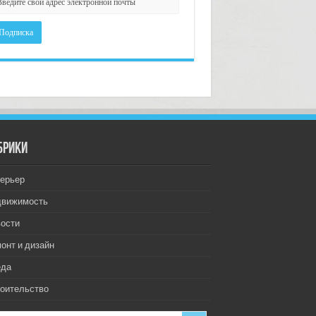
брики
ерьер
движимость
ости
онт и дизайн
еда
оительство