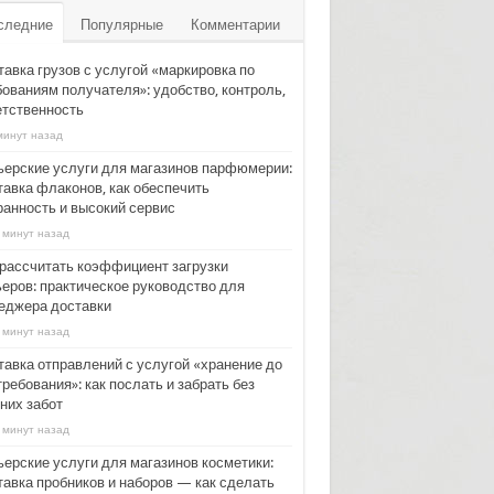
следние
Популярные
Комментарии
тавка грузов с услугой «маркировка по
бованиям получателя»: удобство, контроль,
етственность
минут назад
ьерские услуги для магазинов парфюмерии:
тавка флаконов, как обеспечить
ранность и высокий сервис
 минут назад
 рассчитать коэффициент загрузки
ьеров: практическое руководство для
еджера доставки
 минут назад
тавка отправлений с услугой «хранение до
ребования»: как послать и забрать без
них забот
 минут назад
ьерские услуги для магазинов косметики:
тавка пробников и наборов — как сделать