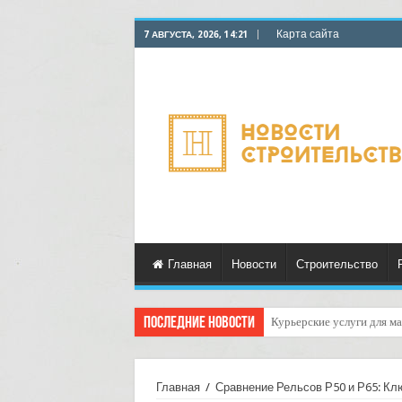
Карта сайта
7 АВГУСТА, 2026, 14:21
Главная
Новости
Строительство
Последние новости
Курьерские услуги для ма
Как организовать доставк
Главная
/
Сравнение Рельсов Р50 и Р65: Кл