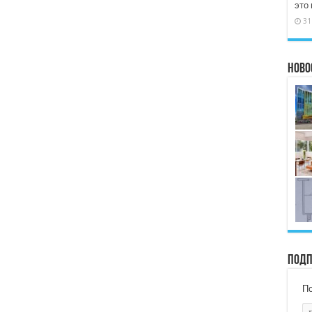
это
31
Ново
Подп
По