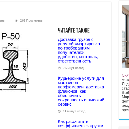
ены
262 Просмотры
Читайте также
Доставка грузов с
услугой «маркировка
по требованиям
получателя»:
удобство, контроль,
ответственность
7 минут назад
Сня
Курьерские услуги для
мож
магазинов
Янд
парфюмерии: доставка
стар
флаконов, как
Выб
обеспечить
Мар
сохранность и высокий
фот
сервис
вла
арен
11 минут назад
Как рассчитать
коэффициент загрузки