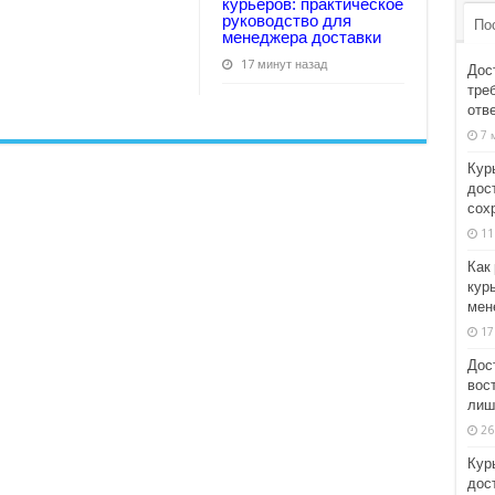
курьеров: практическое
руководство для
По
менеджера доставки
17 минут назад
Дос
тре
отв
7 
Кур
дос
сох
11
Как
кур
мен
17
Дос
вост
лиш
26
Кур
дос