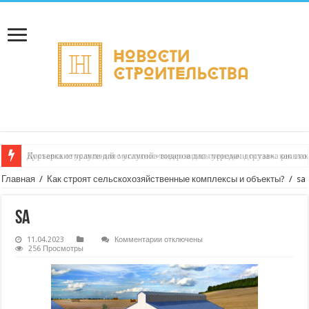
Доставка отправлений с услугой «видеозапись передачи груза»: как это
Курьерские услуги для магазинов товаров для туризма: доставка рюкзак
Главная
/
Как строят сельскохозяйственные комплексы и объекты?
/
sa
sa
к
11.04.2023
Комментарии
отключены
записи
256 Просмотры
sa