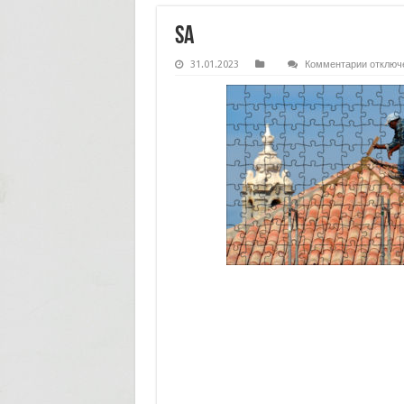
sa
к
31.01.2023
Комментарии
отключ
записи
sa