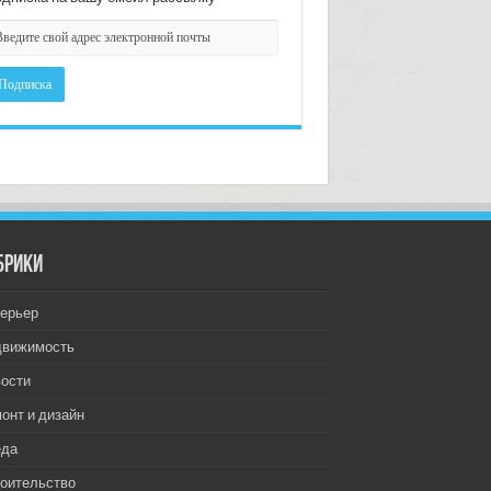
брики
ерьер
движимость
ости
онт и дизайн
еда
оительство