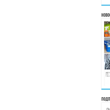
Ново
Подп
По