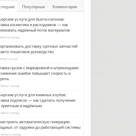
следние
Популярные
Комментарии
ьерские услуги для бьюти‑салонов:
тавка косметики и расходников — как
анизовать надёжный поток материалов
минуты назад
 организовать доставку срочных запчастей
 авто: пошаговое руководство
минут назад
тавка грузов с маркировкой и штрихкодами:
 снижение ошибок повышает скорость и
троль
 минут назад
ьерские услуги для книжных клубов:
тавка подписок — как сделать получение
г приятным и надёжным
 минут назад
 настроить автоматическую генерацию
ладных: от задумки до работающей системы
 минута назад