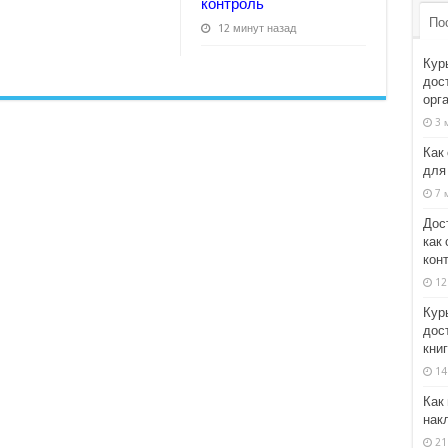
контроль
По
12 минут назад
Кур
дос
орг
3 
Как
для
7 
Дос
как
кон
12
Кур
дос
кни
14
Как
нак
21