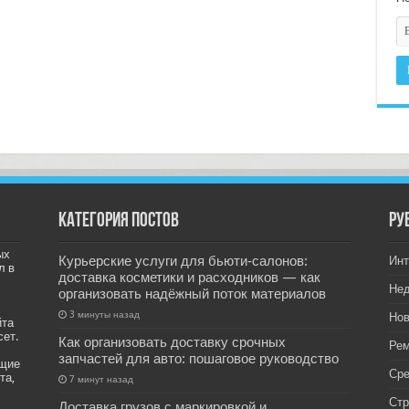
Категория постов
РУ
ых
Курьерские услуги для бьюти‑салонов:
Инт
л в
доставка косметики и расходников — как
Не
организовать надёжный поток материалов
3 минуты назад
Нов
йта
сет.
Как организовать доставку срочных
Рем
запчастей для авто: пошаговое руководство
ащие
Ср
та,
7 минут назад
Стр
Доставка грузов с маркировкой и