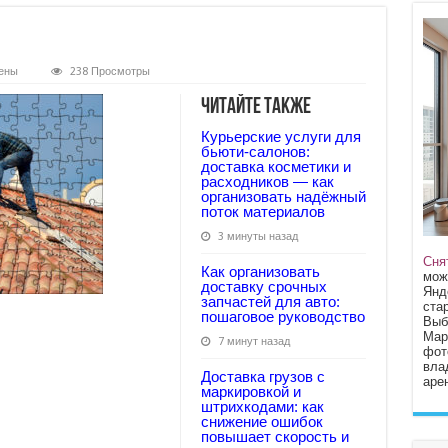
ены
238 Просмотры
Читайте также
Курьерские услуги для
бьюти‑салонов:
доставка косметики и
расходников — как
организовать надёжный
поток материалов
3 минуты назад
Сня
Как организовать
мож
доставку срочных
Янд
запчастей для авто:
стар
пошаговое руководство
Выб
Мар
7 минут назад
фот
вла
Доставка грузов с
арен
маркировкой и
штрихкодами: как
снижение ошибок
повышает скорость и