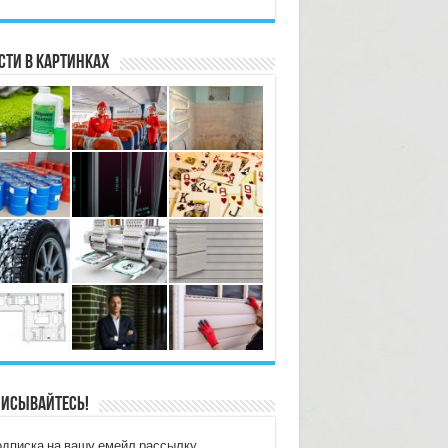
сти в картинках
исывайтесь!
дписка на вашу емейл рассылку