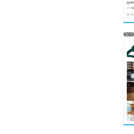
дома
— к
40
Ново