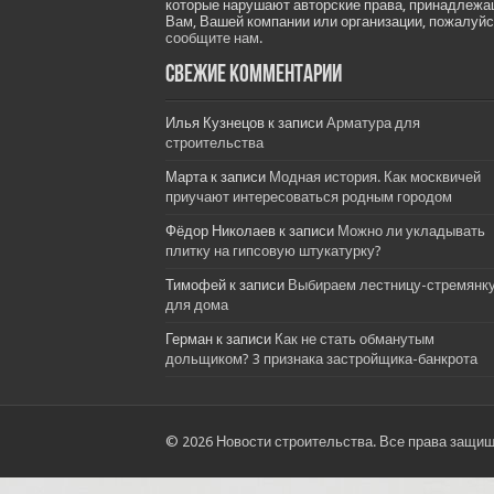
которые нарушают авторские права, принадлеж
Вам, Вашей компании или организации, пожалуйс
сообщите нам.
Свежие комментарии
Илья Кузнецов
к записи
Арматура для
строительства
Марта
к записи
Модная история. Как москвичей
приучают интересоваться родным городом
Фёдор Николаев
к записи
Можно ли укладывать
плитку на гипсовую штукатурку?
Тимофей
к записи
Выбираем лестницу-стремянк
для дома
Герман
к записи
Как не стать обманутым
дольщиком? 3 признака застройщика-банкрота
© 2026 Новости строительства. Все права защи