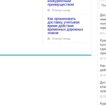
конкурентным
преимуществом
По
10 минут назад
Дос
Как организовать
ном
доставку, учитывая
пол
время действия
пер
временных дорожных
знаков
5 
16 минут назад
Кур
кухн
сде
пре
10
Как
дей
16
Дос
вла
нуж
30
Кур