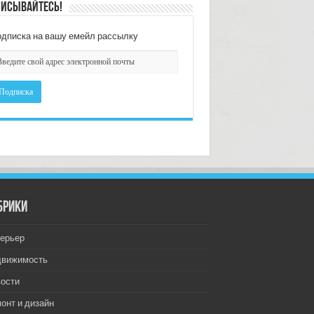
исывайтесь!
дписка на вашу емейл рассылку
брики
ерьер
движимость
ости
онт и дизайн