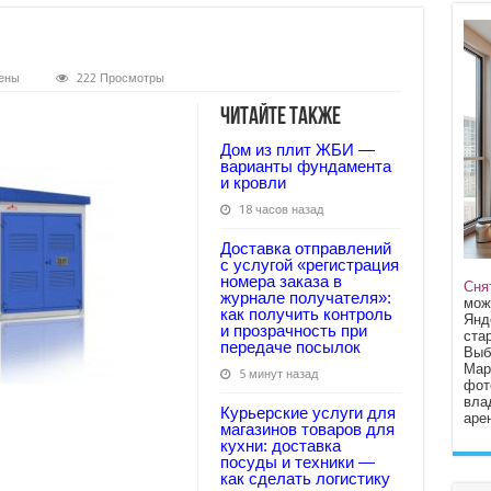
ены
222 Просмотры
Читайте также
Дом из плит ЖБИ —
варианты фундамента
и кровли
18 часов назад
Доставка отправлений
с услугой «регистрация
номера заказа в
Сня
журнале получателя»:
мож
как получить контроль
Янд
и прозрачность при
стар
передаче посылок
Выб
Мар
5 минут назад
фот
вла
Курьерские услуги для
арен
магазинов товаров для
кухни: доставка
посуды и техники —
как сделать логистику