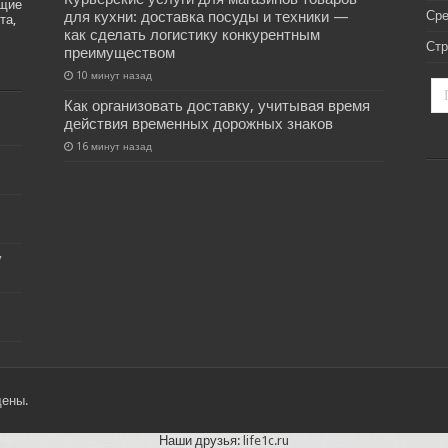
ащие
для кухни: доставка посуды и техники —
Ср
та,
как сделать логистику конкурентным
Стр
преимуществом
10 минут назад
Как организовать доставку, учитывая время
действия временных дорожных знаков
16 минут назад
у
щены.
Наши друзья:
life1c.ru