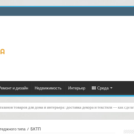
Ремонт и дизайн
Недвижимость
Интерьер
Среда
азов, требующих повторной доставки: практическое руководство
теджного типа
/
БКТП