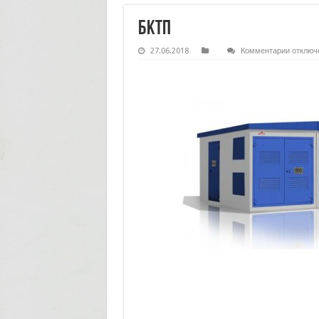
БКТП
к
27.06.2018
Комментарии
отключ
записи
БКТП