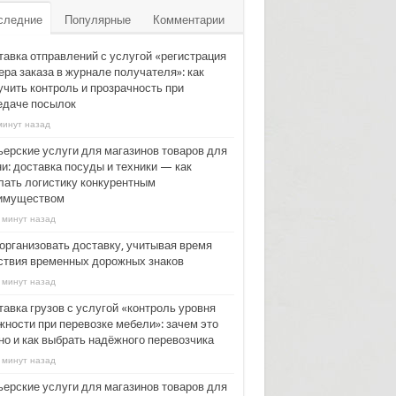
следние
Популярные
Комментарии
тавка отправлений с услугой «регистрация
ера заказа в журнале получателя»: как
учить контроль и прозрачность при
едаче посылок
минут назад
ьерские услуги для магазинов товаров для
и: доставка посуды и техники — как
лать логистику конкурентным
имуществом
 минут назад
 организовать доставку, учитывая время
ствия временных дорожных знаков
 минут назад
тавка грузов с услугой «контроль уровня
жности при перевозке мебели»: зачем это
но и как выбрать надёжного перевозчика
 минут назад
ьерские услуги для магазинов товаров для