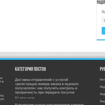
Подп
По
Категория постов
РУ
ых
Доставка отправлений с услугой
Инт
л в
«регистрация номера заказа в журнале
Не
получателя»: как получить контроль и
прозрачность при передаче посылок
Нов
йта
5 минут назад
сет.
Рем
Курьерские услуги для магазинов товаров