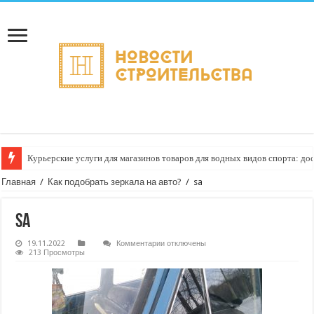
Курьерские услуги для магазинов товаров для водных видов спорта: до
Главная
/
Как подобрать зеркала на авто?
/
sa
sa
к
19.11.2022
Комментарии
отключены
записи
213 Просмотры
sa