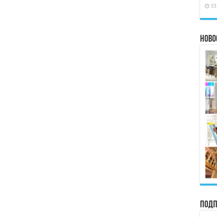
33
Ново
Подп