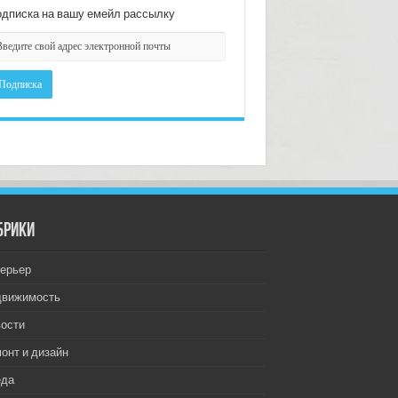
дписка на вашу емейл рассылку
брики
ерьер
движимость
ости
онт и дизайн
еда