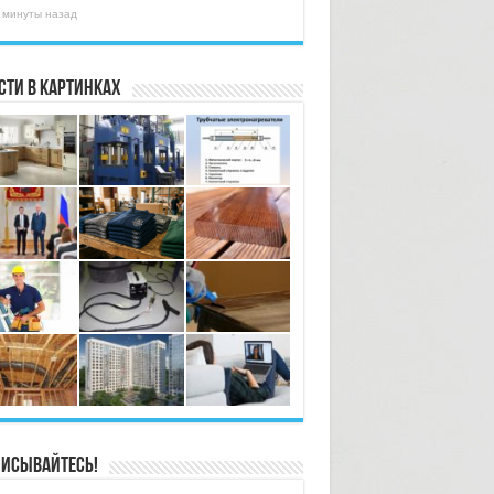
 минуты назад
сти в картинках
исывайтесь!