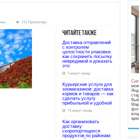
ены
212 Просмотры
Читайте также
Доставка отправлений
с контролем
целостности упаковки:
как сохранить посылку
невредимой и доказать
это
5 минут назад
Сня
Курьерские услуги для
мож
зоомагазинов: доставка
Янд
кормов и товаров — как
стар
сделать услугу
Выб
прибыльной и удобной
Мар
фот
10 минут назад
вла
арен
Как организовать
доставку
скоропортящихся
продуктов по районам: