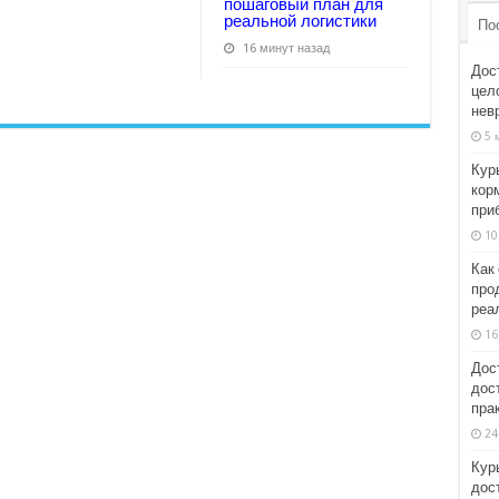
пошаговый план для
реальной логистики
По
16 минут назад
Дос
цел
нев
5 
Кур
кор
при
10
Как
про
реа
16
Дост
дост
пра
24
Кур
дос