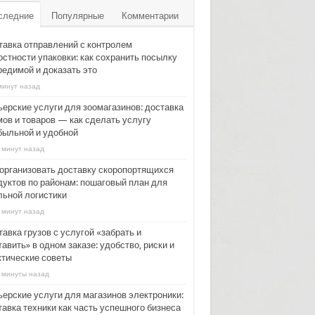
следние
Популярные
Комментарии
тавка отправлений с контролем
остности упаковки: как сохранить посылку
редимой и доказать это
минут назад
ьерские услуги для зоомагазинов: доставка
мов и товаров — как сделать услугу
быльной и удобной
 минут назад
 организовать доставку скоропортящихся
дуктов по районам: пошаговый план для
льной логистики
 минут назад
авка грузов с услугой «забрать и
авить» в одном заказе: удобство, риски и
ктические советы
 минуты назад
ьерские услуги для магазинов электроники:
тавка техники как часть успешного бизнеса