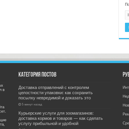
По
Категория постов
РУ
ых
Доставка отправлений с контролем
Инт
л в
целостности упаковки: как сохранить
Не
посылку невредимой и доказать это
5 минут назад
Нов
йта
сет.
Курьерские услуги для зоомагазинов:
Рем
доставка кормов и товаров — как сделать
ащие
услугу прибыльной и удобной
Ср
та,