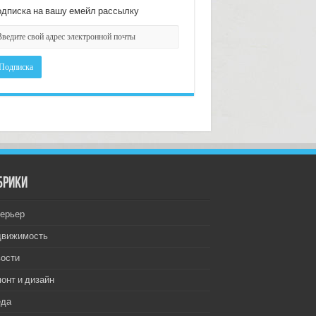
дписка на вашу емейл рассылку
брики
ерьер
движимость
ости
онт и дизайн
еда