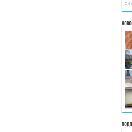
6 
Ново
Подп