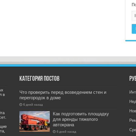
По
Категория постов
РУ
ых
Что проверить перед возведением стен и
Инт
л в
перегородок в доме
Не
6 дней назад
Нов
йта
Как подготовить площадку
сет.
для аренды тяжелого
Рем
автокрана
ащие
Ср
та,
6 дней назад