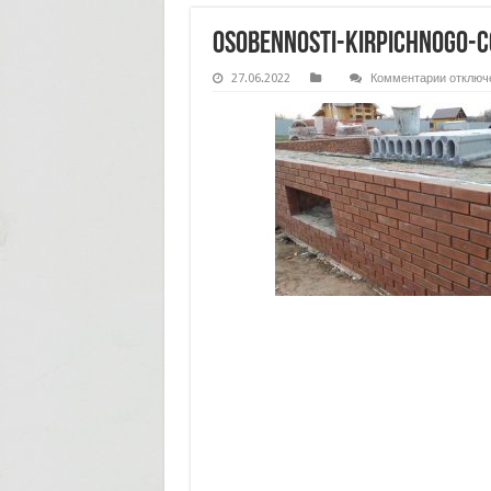
osobennosti-kirpichnogo-c
к
27.06.2022
Комментарии
отключ
записи
osobenn
kirpich
cokolja