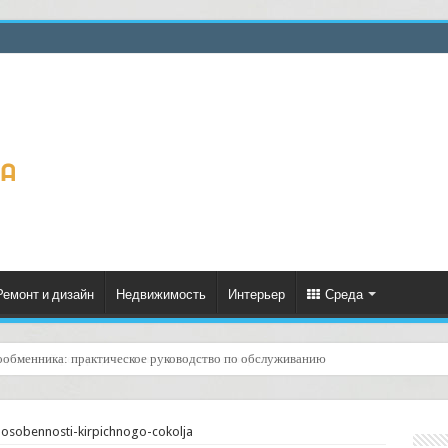
Ремонт и дизайн
Недвижимость
Интерьер
Среда
ценённый ресурс для тепла, экономии и творчества
osobennosti-kirpichnogo-cokolja