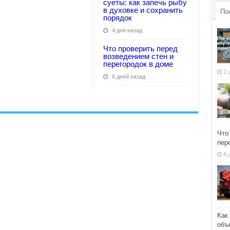
суеты: как запечь рыбу
в духовке и сохранить
По
порядок
4 дня назад
Что проверить перед
возведением стен и
перегородок в доме
2 
6 дней назад
Что
пер
6 
Как
объ