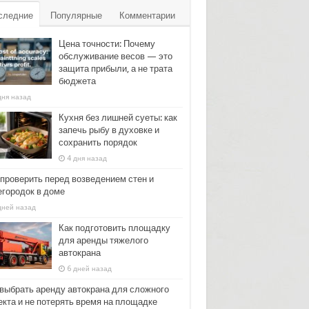
следние
Популярные
Комментарии
Цена точности: Почему
обслуживание весов — это
защита прибыли, а не трата
бюджета
дня назад
Кухня без лишней суеты: как
запечь рыбу в духовке и
сохранить порядок
4 дня назад
 проверить перед возведением стен и
егородок в доме
дней назад
Как подготовить площадку
для аренды тяжелого
автокрана
6 дней назад
 выбрать аренду автокрана для сложного
екта и не потерять время на площадке