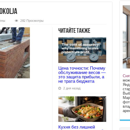
okolja
ены
282 Просмотры
osti-
Читайте также
nogo-
Цена точности: Почему
обслуживание весов —
Сня
это защита прибыли, а
мож
не трата бюджета
Янд
2 дня назад
стар
Выб
Мар
фот
вла
арен
Кухня без лишней