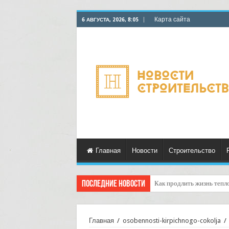
Карта сайта
6 АВГУСТА, 2026, 8:05
Главная
Новости
Строительство
Последние новости
Горбыль как дрова: недоо
Главная
/
osobennosti-kirpichnogo-cokolja
/