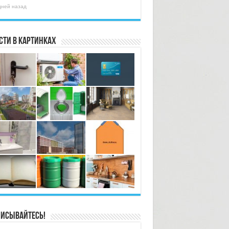
дней назад
сти в картинках
исывайтесь!