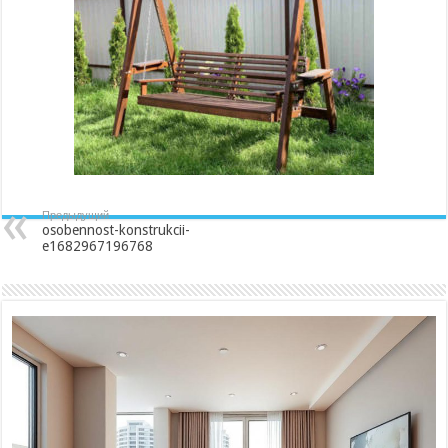
Предыдущий
osobennost-konstrukcii-
e1682967196768