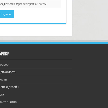
брики
ерьер
движимость
ости
онт и дизайн
еда
оительство