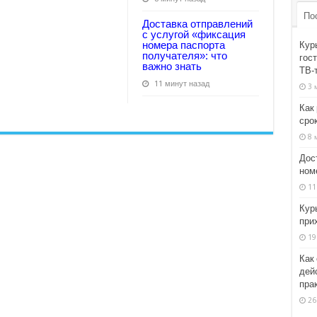
По
Доставка отправлений
с услугой «фиксация
номера паспорта
Кур
получателя»: что
гост
важно знать
ТВ‑
11 минут назад
3 
Как
сро
8 
Дос
ном
11
Кур
при
19
Как
дей
пра
26