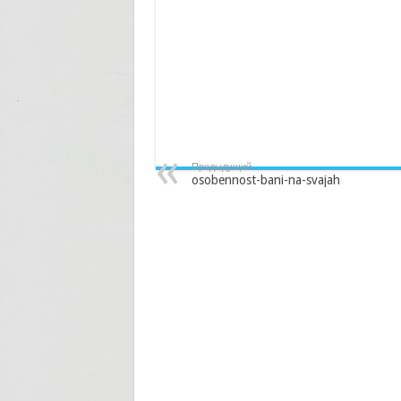
Предыдущий
osobennost-bani-na-svajah