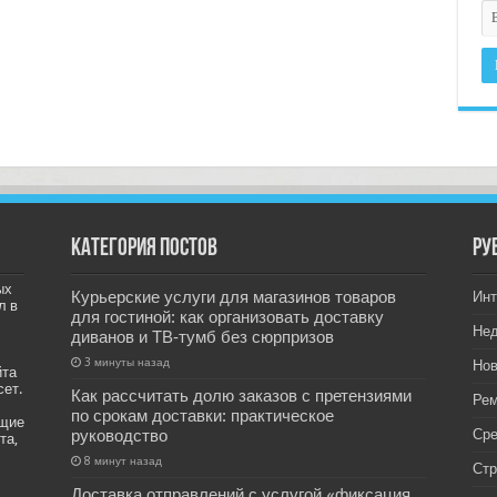
Категория постов
РУ
ых
Курьерские услуги для магазинов товаров
Инт
л в
для гостиной: как организовать доставку
Не
диванов и ТВ‑тумб без сюрпризов
3 минуты назад
Нов
йта
сет.
Как рассчитать долю заказов с претензиями
Рем
по срокам доставки: практическое
ащие
руководство
Ср
та,
8 минут назад
Стр
Доставка отправлений с услугой «фиксация