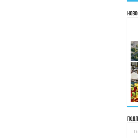
Ново
Подп
По