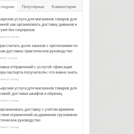
следние
Популярные
Комментарии
ьерские услуги для магазинов товаров для
иной: как организовать доставку диванов и
тумб без сюрпризов
минуты назад
 рассчитать долю заказов с претензиями по
кам доставки: практическое руководство
минут назад
тавка отправлений с услугой «фиксация
ера паспорта получателя»: что важно знать
 минут назад
ьерские услуги для магазинов товаров для
хожей: доставка шкафов и обувниц
 минут назад
 организовать доставку с учётом времени
ствия ограничений на движение грузовиков:
ктическое руководство
 минут назад