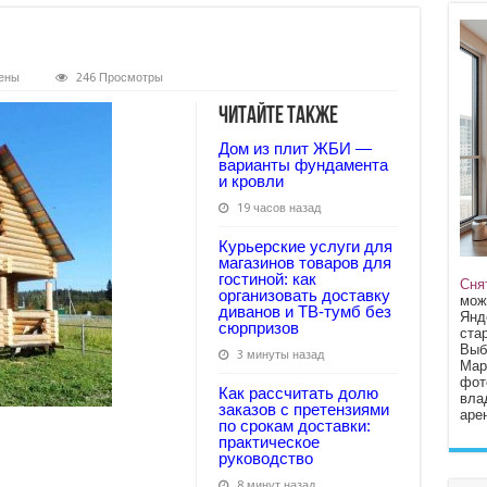
ены
246 Просмотры
nost-
Читайте также
Дом из плит ЖБИ —
варианты фундамента
и кровли
19 часов назад
Курьерские услуги для
магазинов товаров для
гостиной: как
Сня
организовать доставку
мож
диванов и ТВ‑тумб без
Янд
сюрпризов
стар
Выб
3 минуты назад
Мар
фот
Как рассчитать долю
вла
заказов с претензиями
арен
по срокам доставки:
практическое
руководство
8 минут назад