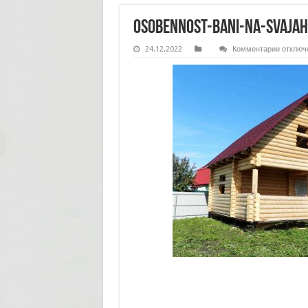
osobennost-bani-na-svajah
к
24.12.2022
Комментарии
отключ
записи
osoben
bani-
na-
svajah