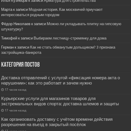
Илья Кузнецов
к записи
Арматура для строительства
Марта
к записи
Модная история. Как москвичей приучают
интересоваться родным городом
Фёдор Николаев
к записи
Можно ли укладывать плитку на гипсовую
штукатурку?
Тимофей
к записи
Выбираем лестницу-стремянку для дома
Герман
к записи
Как не стать обманутым дольщиком? 3 признака
застройщика-банкрота
Категория постов
Доставка отправлений с услугой «фиксация номера акта о
нарушении»: как это работает и зачем нужно
17 часов назад
Курьерские услуги для магазинов товаров для
экстремальных видов спорта: доставка шлемов и защиты
17 часов назад
Как организовать доставку с учётом времени действия
разрешения на въезд в закрытый посёлок