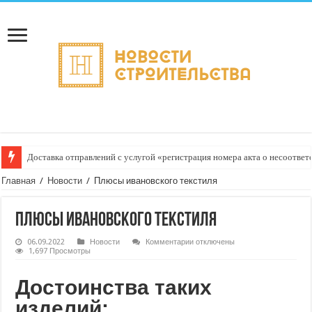
Доставка отправлений с услугой «регистрация номера акта о несоответс
Главная
/
Новости
/
Плюсы ивановского текстиля
Плюсы ивановского текстиля
к
06.09.2022
Новости
Комментарии
отключены
записи
1,697 Просмотры
Плюсы
ивановского
текстиля
Достоинства таких
изделий: